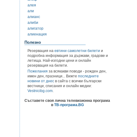
алея
али
алианс
алиби
алигатор
алиенация
Полезно
Резервация на
евтини самолетни билети
и
подробна информация за държави, градове и
летища. Най-изгодни цени и онлайн
резервация на билети.
Пожелания
за всякакви поводи - рожден ден,
имен ден, празници... Вижте
последните
новини от днес
в сайта с всички български
вестници, списания и онлайн медии:
Vestnicibg.com
.
Съставете своя лична телевизионна програма
в
ТВ-програма.BG