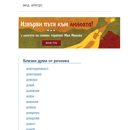
мед. allergic
Близки думи от речника
алегоричност
алегория
алегро
алей
алексия
ален
аленея
алено
алерген
алергия
алест
алеф