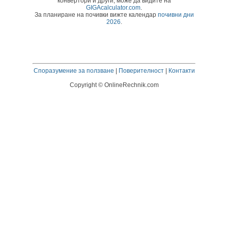
конвертори и други, може да видите на
GIGAcalculator.com
.
За планиране на почивки вижте календар
почивни дни
2026
.
Споразумение за ползване
|
Поверителност
|
Контакти
Copyright © OnlineRechnik.com