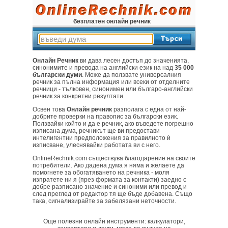
безплатен онлайн речник
Онлайн Речник
ви дава лесен достъп до значенията,
синонимите и превода на английски език на над
35 000
български думи
. Може да ползвате универсалния
речник за пълна информация или всеки от отделните
речници - тълковен, синонимен или българо-английски
речник за конкретни резултати.
Освен това
Онлайн речник
разполага с една от най-
добрите проверки на правопис за български език.
Ползвайки който и да е речник, ако въведете погрешно
изписана дума, речникът ще ви предостави
интелигентни предположения за правилното ѝ
изписване, улеснявайки работата ви с него.
OnlineRechnik.com съществува благодарение на своите
потребители. Ако дадена дума я няма и желаете да
помогнете за обогатяването на речника - моля
изпратете ни я (през формата за контакти) заедно с
добре разписано значение и синоними или превод и
след преглед от редактор тя ще бъде добавена. Също
така, сигнализирайте за забелязани неточности.
Още полезни онлайн инструменти: калкулатори,