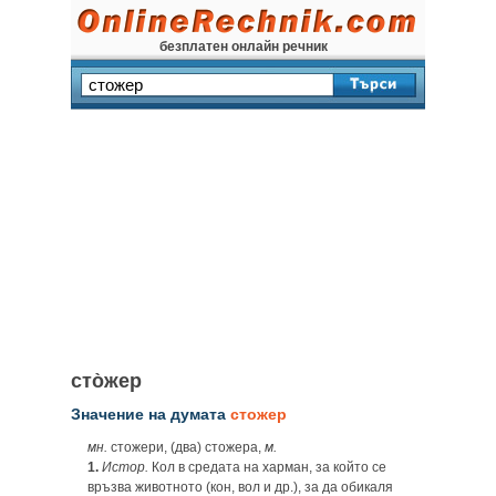
безплатен онлайн речник
сто̀жер
Значение на думата
стожер
мн.
стожери, (два) стожера,
м.
1.
Истор.
Кол в средата на харман, за който се
връзва животното (кон, вол и др.), за да обикаля