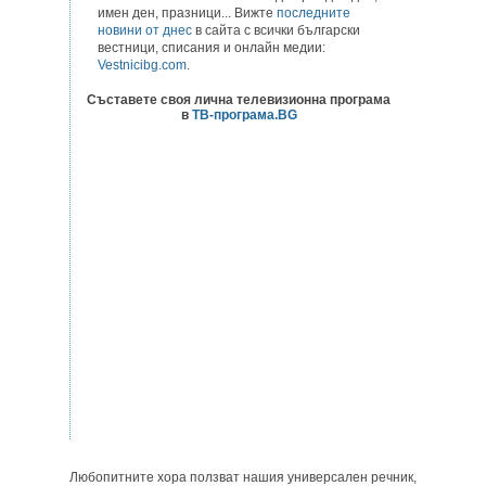
имен ден, празници... Вижте
последните
новини от днес
в сайта с всички български
вестници, списания и онлайн медии:
Vestnicibg.com
.
Съставете своя лична телевизионна програма
в
ТВ-програма.BG
Любопитните хора ползват нашия универсален речник,