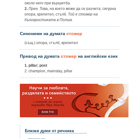
около него при вършитба.
2.
Прен.
Това, на което може да се разчита; сигурна
опора, крепител, стълб.
Той е стожер на
българистиката в Полша.
Синоними на думата
стожер
(същ.) опора, стълб, крепител
Превод на думата
стожер
на английски език
1.
pillar; post
2. champion, mainstay, pillar
Близки думи от речника