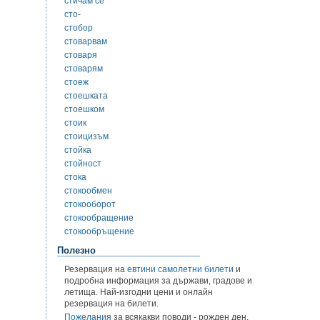
стичам се
сто-
стобор
стоварвам
стоваря
стоварям
стоеж
стоешката
стоешком
стоик
стоицизъм
стойка
стойност
стока
стокообмен
стокооборот
стокообращение
стокообръщение
Полезно
Резервация на
евтини самолетни билети
и
подробна информация за държави, градове и
летища. Най-изгодни цени и онлайн
резервация на билети.
Пожелания
за всякакви поводи - рожден ден,