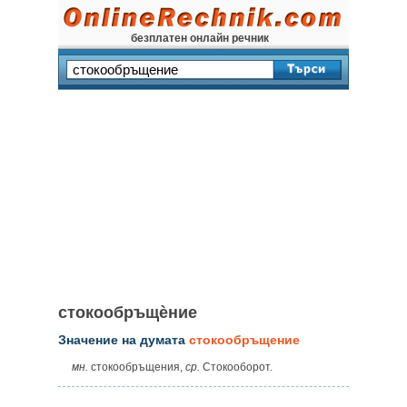
безплатен онлайн речник
стокообръщѐние
Значение на думата
стокообръщение
мн.
стокообръщения,
ср.
Стокооборот.