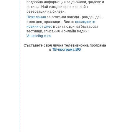
подробна информация за държави, градове и
летища. Най-изгодни цени и онлайн
резервация на билети.
Пожелания
за всякакви поводи - рожден ден,
имен ден, празници... Вижте
последните
новини от днес
в сайта с всички български
вестници, списания и онлайн медии:
Vestnicibg.com
.
Съставете своя лична телевизионна програма
в
ТВ-програма.BG