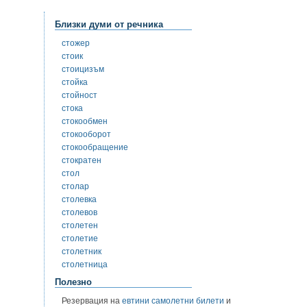
Близки думи от речника
стожер
стоик
стоицизъм
стойка
стойност
стока
стокообмен
стокооборот
стокообращение
стократен
стол
столар
столевка
столевов
столетен
столетие
столетник
столетница
Полезно
Резервация на
евтини самолетни билети
и