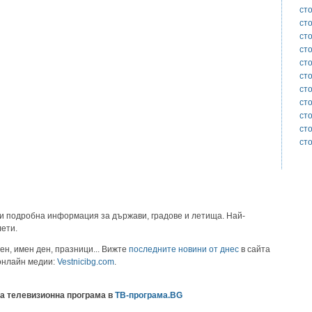
ст
ст
ст
ст
ст
ст
ст
ст
ст
ст
ст
и подробна информация за държави, градове и летища. Най-
лети.
ен, имен ден, празници... Вижте
последните новини от днес
в сайта
 онлайн медии:
Vestnicibg.com
.
а телевизионна програма в
ТВ-програма.BG