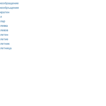
окообращение
окообръщение
ократен
ол
олар
олевка
олевов
олетен
олетие
олетник
олетница