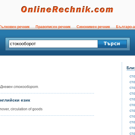
ълковен речник
Правописен речник
Синонимен речник
Българо-а
Бли
ст
ст
Дневен стокооборот.
ст
ст
ст
нглийски език
ст
nover, circulation of goods
ст
ст
ст
ст
ст