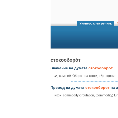
Универсален речник
Т
стокооборо̀т
Значение на думата
стокооборот
м.,
само
ед.
Оборот на стоки; обръщение.
Превод на думата
стокооборот
на а
икон. commodity circulation, (commodity) tur