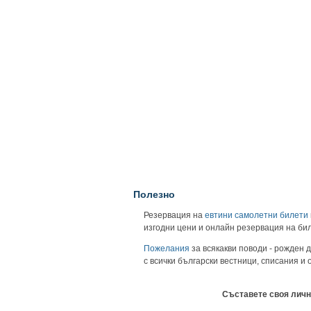
Полезно
Резервация на
евтини самолетни билети
изгодни цени и онлайн резервация на би
Пожелания
за всякакви поводи - рожден д
с всички български вестници, списания и
Съставете своя личн