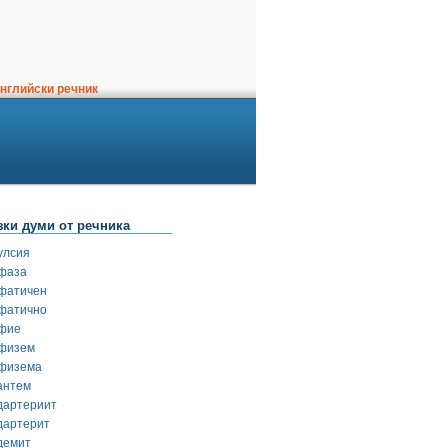
нглийски речник
зки думи от речника
улсия
фаза
фатичен
фатично
фие
физем
физема
антем
дартериит
дартерит
демит