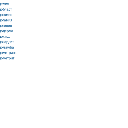
демия
добласт
догамен
догамия
догенен
додерма
докард
докардит
долимфа
дометриоза
дометрит