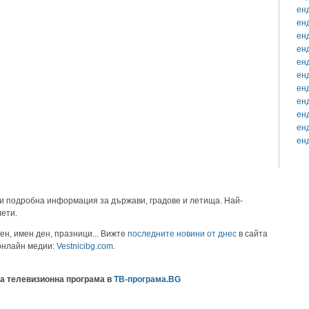
ен
ен
ен
ен
ен
ен
ен
ен
ен
ен
ен
и подробна информация за държави, градове и летища. Най-
лети.
ен, имен ден, празници... Вижте
последните новини от днес
в сайта
 онлайн медии:
Vestnicibg.com
.
а телевизионна програма в
ТВ-програма.BG