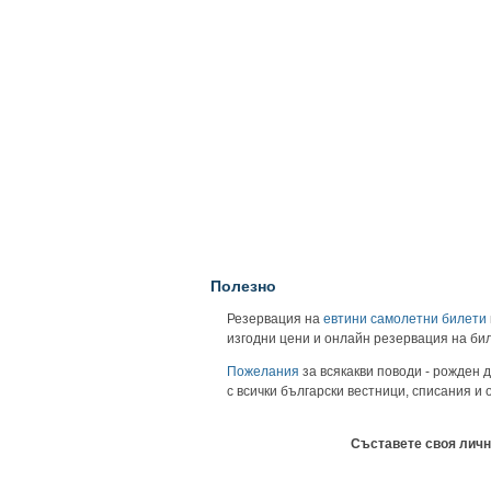
Полезно
Резервация на
евтини самолетни билети
изгодни цени и онлайн резервация на би
Пожелания
за всякакви поводи - рожден д
с всички български вестници, списания и
Съставете своя личн