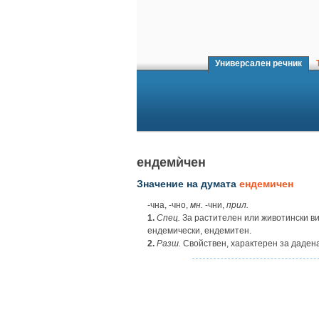
Универсален речник
Т
ендемѝчен
Значение на думата
ендемичен
‑чна, ‑чно,
мн.
‑чни,
прил.
1.
Спец.
За растителен или животински ви
ендемически, ендемитен.
2.
Разш.
Свойствен, характерен за дадена