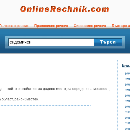
ълковен речник
Правописен речник
Синонимен речник
Българо-а
Бли
ем
ем
ем
д — който е свойствен за дадено място, за определена местност;
ем
ем
 област, район; местен.
ем
ем
ен
ен
ен
ен