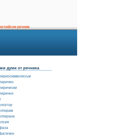
нглийски речник
зки думи от речника
пириосимволизъм
пиричен
пирически
пирично
у
улгатор
улгирам
улгиране
улсия
фаза
фатичен