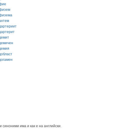
фие
физем
физема
антем
дартериит
дартерит
демит
демичен
демия
добласт
догамен
и синоними има и как е на английски.