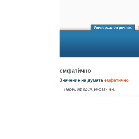
Универсален речник
Т
емфатѝчно
Значение на думата
емфатично
Нареч. от прил.
емфатичен.