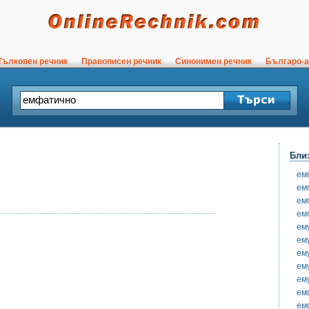
ълковен речник
Правописен речник
Синонимен речник
Българо-а
Бли
ем
ем
ем
ем
ем
ем
ем
ем
ем
ем
ем