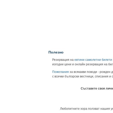
Полезно
Резервация на
евтини самолетни билети
изгодни цени и онлайн резервация на би
Пожелания
за всякакви поводи - рожден д
с всички български вестници, списания и
Съставете своя личн
Любопитните хора ползват нашия унив