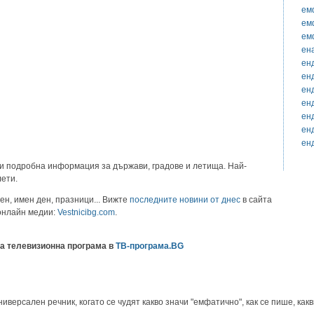
ем
ем
ем
ен
ен
ен
ен
ен
ен
ен
ен
и подробна информация за държави, градове и летища. Най-
лети.
ен, имен ден, празници... Вижте
последните новини от днес
в сайта
 онлайн медии:
Vestnicibg.com
.
а телевизионна програма в
ТВ-програма.BG
ерсален речник, когато се чудят какво значи "емфатично", как се пише, какв