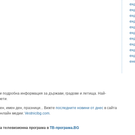
ен
ен
ен
ен
ен
ен
ен
ен
ен
ен
ен
и подробна информация за държави, градове и летища. Най-
лети.
ен, имен ден, празници... Вижте
последните новини от днес
в сайта
 онлайн медии:
Vestnicibg.com
.
а телевизионна програма в
ТВ-програма.BG