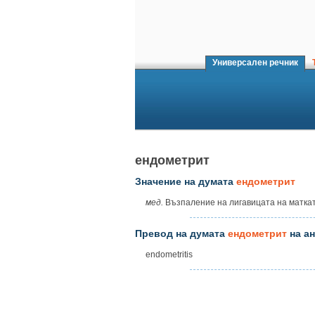
Универсален речник
Т
ендометрит
Значение на думата
ендометрит
мед.
Възпаление на лигавицата на маткат
Превод на думата
ендометрит
на ан
endometritis