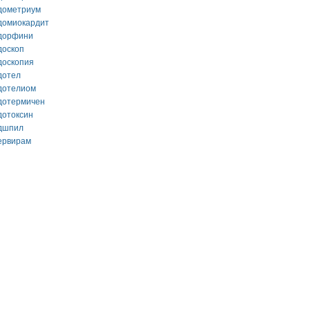
дометриум
домиокардит
дорфини
доскоп
доскопия
дотел
дотелиом
дотермичен
дотоксин
дшпил
ервирам