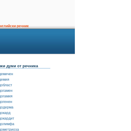
нглийски речник
зки думи от речника
демичен
демия
добласт
догамен
догамия
догенен
додерма
докард
докардит
долимфа
дометриоза