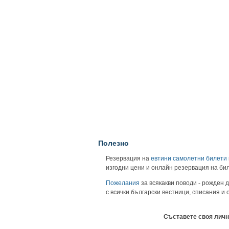
Полезно
Резервация на
евтини самолетни билети
изгодни цени и онлайн резервация на би
Пожелания
за всякакви поводи - рожден д
с всички български вестници, списания и
Съставете своя личн