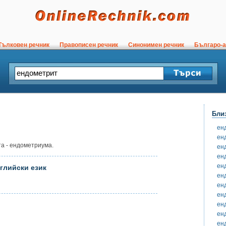
ълковен речник
Правописен речник
Синонимен речник
Българо-а
Бли
ен
ен
а - ендометриума.
ен
ен
ен
глийски език
ен
ен
ен
ен
ен
ен