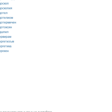
доскоп
доскопия
дотел
дотелиом
дотермичен
дотоксин
дшпил
ервирам
ергетизъм
ергетика
ергиен