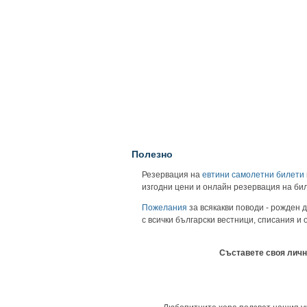
Полезно
Резервация на
евтини самолетни билети
изгодни цени и онлайн резервация на би
Пожелания
за всякакви поводи - рожден д
с всички български вестници, списания и
Съставете своя личн