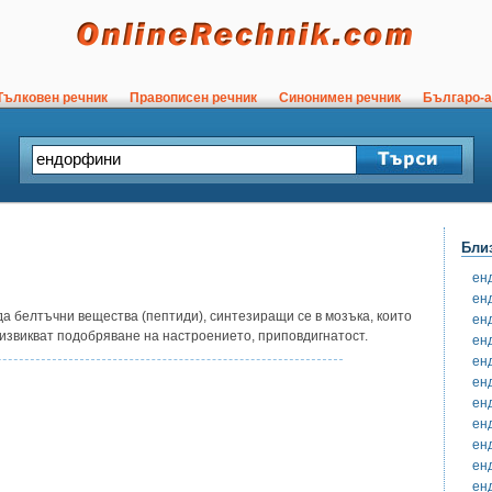
ълковен речник
Правописен речник
Синонимен речник
Българо-а
Бли
ен
ен
да белтъчни вещества (пептиди), синтезиращи се в мозъка, които
ен
извикват подобряване на настроението, приповдигнатост.
ен
ен
ен
ен
ен
ен
ен
ен