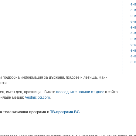
ен
ен
ен
ен
ен
ен
ен
ен
ен
ен
ен
и подробна информация за държави, градове и летища. Най-
лети.
ен, имен ден, празници... Вижте
последните новини от днес
в сайта
 онлайн медии:
Vestnicibg.com
.
а телевизионна програма в
ТВ-програма.BG