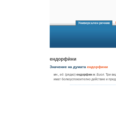
Универсален речник
Т
ендорфѝни
Значение на думата
ендорфини
мн., ед.
(рядко)
ендорфин
м. Биол.
Три ви
имат болкоуспокоително действие и пред