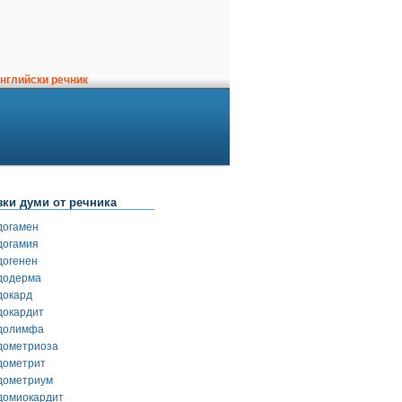
нглийски речник
зки думи от речника
догамен
догамия
догенен
додерма
докард
докардит
долимфа
дометриоза
дометрит
дометриум
домиокардит