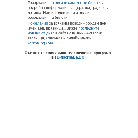
Резервация на
евтини самолетни билети
и
подробна информация за държави, градове и
летища. Най-изгодни цени и онлайн
резервация на билети.
Пожелания
за всякакви поводи - рожден ден,
имен ден, празници... Вижте
последните
новини от днес
в сайта с всички български
вестници, списания и онлайн медии:
Vestnicibg.com
.
Съставете своя лична телевизионна програма
в
ТВ-програма.BG