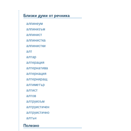
Близки думи от речника
алпинеум
алпинизъм
алпинист
алпинистка
алпинистки
алт
алтар
алтерация
алтернатива
алтернация
алтерниращ
алтиметър
алтист
алтов
алтруизъм
алтруистичен
алтруистично
алтън
Полезно