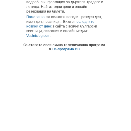
подробна информация за държави, градове и
летища. Най-изгодни цени и онлайн
резервация на билети.
Пожелания
за всякакви поводи - рожден ден,
имен ден, празници... Вижте
последните
новини от днес
в сайта с всички български
вестници, списания и онлайн медии:
Vestnicibg.com
.
Съставете своя лична телевизионна програма
в
ТВ-програма.BG