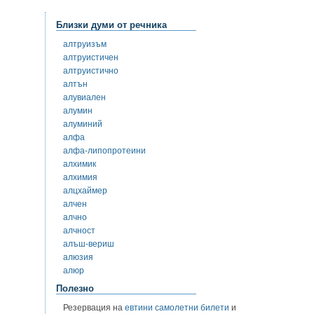
Близки думи от речника
алтруизъм
алтруистичен
алтруистично
алтън
алувиален
алумин
алуминий
алфа
алфа-липопротеини
алхимик
алхимия
алцхаймер
алчен
алчно
алчност
алъш-вериш
алюзия
алюр
Полезно
Резервация на
евтини самолетни билети
и