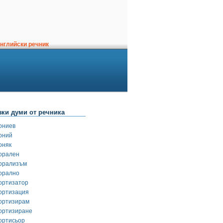
нглийски речник
зки думи от речника
ониев
оний
оняк
орален
орализъм
орално
ортизатор
ортизация
ортизирам
ортизиране
ортисьор