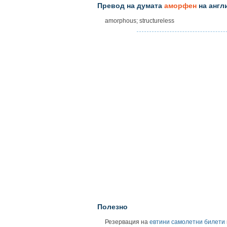
Превод на думата
аморфен
на англ
amorphous; structureless
Полезно
Резервация на
евтини самолетни билети