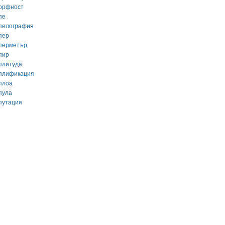
орфност
пе
пелография
пер
перметър
пир
плитуда
плификация
плоа
пула
путация