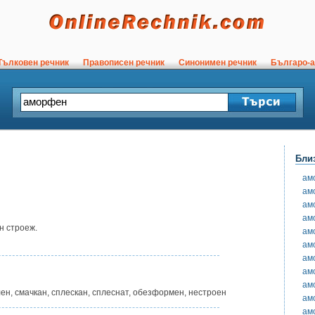
ълковен речник
Правописен речник
Синонимен речник
Българо-а
Бли
ам
ам
ам
ам
н строеж.
ам
ам
ам
ам
ам
ен, смачкан, сплескан, сплеснат, обезформен, нестроен
ам
ам