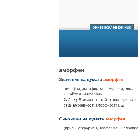
Универсален речник
Т
амо̀рфен
Значение на думата
аморфен
аморфна, аморфно,
мн.
аморфни,
прил.
1.
Който е безформен.
2.
Спец.
В химията – който няма кристале
същ.
аморфност
, аморфността,
ж.
Синоними на думата
аморфен
(прил.) безформен, неоформен, неправил