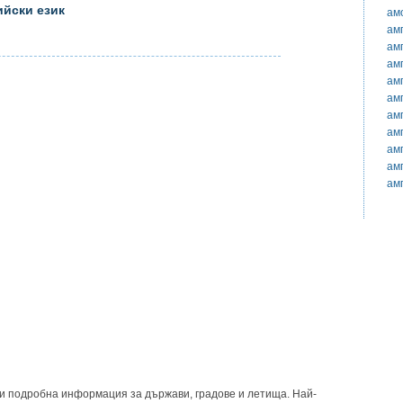
ийски език
ам
ам
ам
ам
ам
ам
ам
ам
ам
ам
ам
и подробна информация за държави, градове и летища. Най-