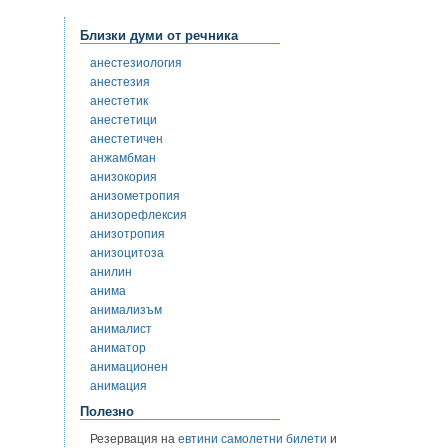
Близки думи от речника
анестезиология
анестезия
анестетик
анестетици
анестетичен
анжамбман
анизокория
анизометропия
анизорефлексия
анизотропия
анизоцитоза
анилин
анима
анимализъм
анималист
аниматор
анимационен
анимация
Полезно
Резервация на
евтини самолетни билети
и