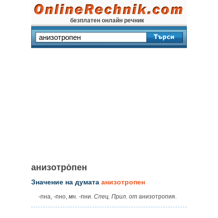
безплатен онлайн речник
анизотро̀пен
Значение на думата
анизотропен
‑пна, ‑пно,
мн. ‑
пни.
Спец. Прил. от
анизотропия.