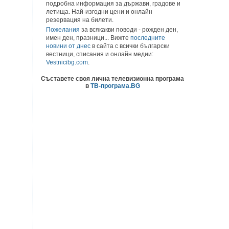
подробна информация за държави, градове и
летища. Най-изгодни цени и онлайн
резервация на билети.
Пожелания
за всякакви поводи - рожден ден,
имен ден, празници... Вижте
последните
новини от днес
в сайта с всички български
вестници, списания и онлайн медии:
Vestnicibg.com
.
Съставете своя лична телевизионна програма
в
ТВ-програма.BG