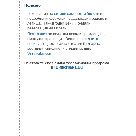
Полезно
Резервация на
евтини самолетни билети
и
подробна информация за държави, градове и
летища. Най-изгодни цени и онлайн
резервация на билети.
Пожелания
за всякакви поводи - рожден ден,
имен ден, празници... Вижте
последните
новини от днес
в сайта с всички български
вестници, списания и онлайн медии:
Vestnicibg.com
.
Съставете своя лична телевизионна програма
в
ТВ-програма.BG