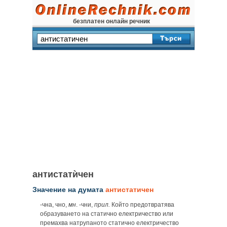
безплатен онлайн речник
антистатѝчен
Значение на думата
антистатичен
‑чна, чно,
мн
. ‑чни,
прил.
Който предотвратява
образуването на статично електричество или
премахва натрупаното статично електричество