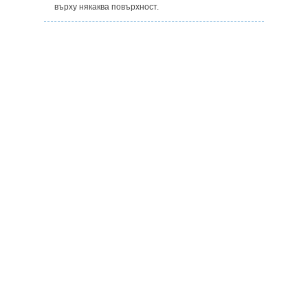
върху някаква повърхност.