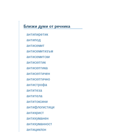
Близки думи от речника
антипиретик
антипод
антисемит
антисемитизъм
антисемитски
антисептик
антисептика
антисептичен
антисептично
антистрофа
антитеза
антитела
антитоксини
антифлогистици
антихрист
антихуманен
антихуманност
антициклон