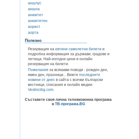
аншлус
аншоа
анюитет
анюитетен
аорист
аорта
Полезно
Резервация на
евтини самолетни билети
и
подробна информация за държави, градове и
летища. Най-изгодни цени и онлайн
резервация на билети.
Пожелания
за всякакви поводи - рожден ден,
имен ден, празници... Вижте
последните
новини от днес
в сайта с всички български
вестници, списания и онлайн медии:
Vestnicibg.com
.
Съставете своя лична телевизионна програма
в
ТВ-програма.BG