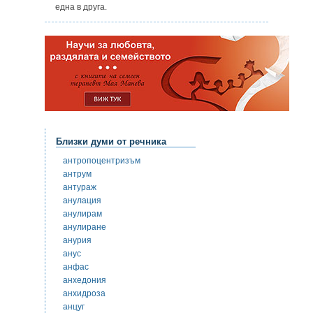
една в друга.
Близки думи от речника
антропоцентризъм
антрум
антураж
анулация
анулирам
анулиране
анурия
анус
анфас
анхедония
анхидроза
анцуг