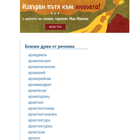
Близки думи от речника
архидякон
архиепископ
архиепископия
архиерей
архиерейски
архимандрит
архипелаг
архиподлец
архитект
архитектоника
архитектоничен
архитектура
архитектурен
архитрав
архонт