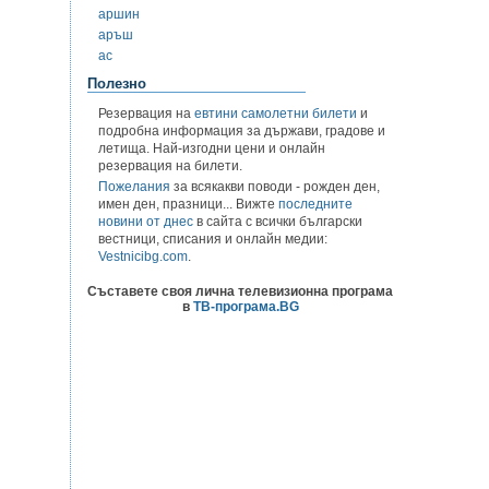
аршин
аръш
ас
Полезно
Резервация на
евтини самолетни билети
и
подробна информация за държави, градове и
летища. Най-изгодни цени и онлайн
резервация на билети.
Пожелания
за всякакви поводи - рожден ден,
имен ден, празници... Вижте
последните
новини от днес
в сайта с всички български
вестници, списания и онлайн медии:
Vestnicibg.com
.
Съставете своя лична телевизионна програма
в
ТВ-програма.BG