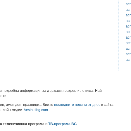
ас
ас
ас
ас
ас
ас
ас
ас
ас
ас
ас
и подробна информация за държави, градове и летища. Най-
лети.
ен, имен ден, празници... Вижте
последните новини от днес
в сайта
 онлайн медии:
Vestnicibg.com
.
а телевизионна програма в
ТВ-програма.BG