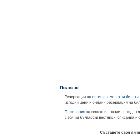
Полезно
Резервация на
евтини самолетни билети
изгодни цени и онлайн резервация на би
Пожелания
за всякакви поводи - рожден д
с всички български вестници, списания и
Съставете своя личн