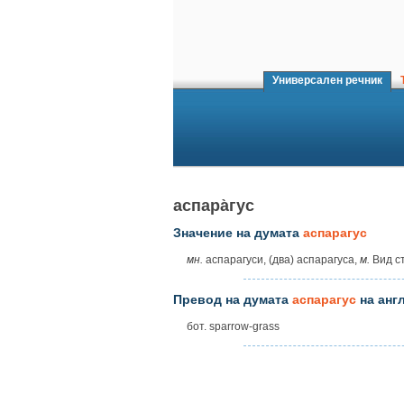
Универсален речник
Т
аспара̀гус
Значение на думата
аспарагус
мн.
аспарагуси, (два) аспарагуса,
м.
Вид ст
Превод на думата
аспарагус
на анг
бот. sparrow-grass