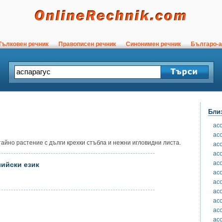
ълковен речник
Правописен речник
Синонимен речник
Българо-а
Бли
ас
ас
айно растение с дълги крехки стъбла и нежни игловидни листа.
ас
ас
ас
лийски език
ас
ас
ас
ас
ас
ас