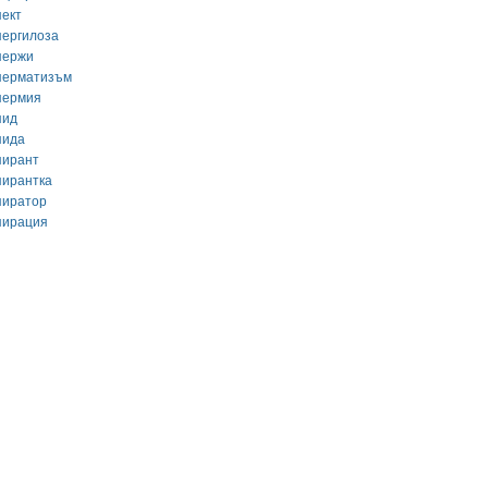
пект
пергилоза
пержи
перматизъм
пермия
пид
пида
пирант
пирантка
пиратор
пирация