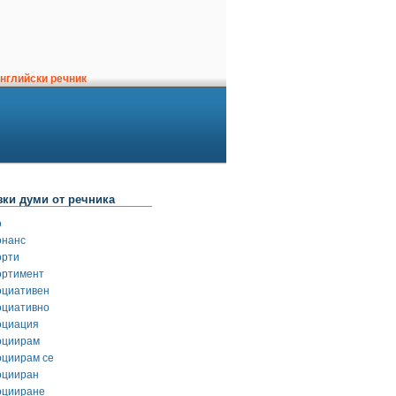
нглийски речник
зки думи от речника
о
онанс
орти
ортимент
оциативен
оциативно
оциация
оциирам
оциирам се
оцииран
оцииране