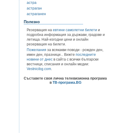
астра
астраган
астраганен
Полезно
Резервация на
евтини самолетни билети
и
подробна информация за държави, градове и
летища. Най-изгодни цени и онлайн
резервация на билети.
Пожелания
за всякакви поводи - рожден ден,
имен ден, празници... Вижте
последните
новини от днес
в сайта с всички български
вестници, списания и онлайн медии:
Vestnicibg.com
.
Съставете своя лична телевизионна програма
в
ТВ-програма.BG