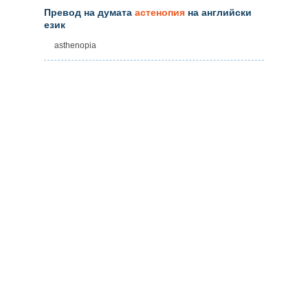
Превод на думата
астенопия
на английски
език
asthenopia