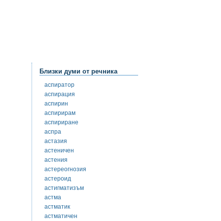
Близки думи от речника
аспиратор
аспирация
аспирин
аспирирам
аспириране
аспра
астазия
астеничен
астения
астереогнозия
астероид
астигматизъм
астма
астматик
астматичен