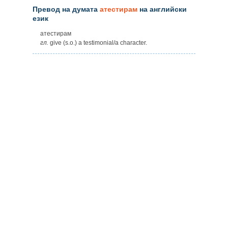
Превод на думата
атестирам
на английски
език
атестирам
гл.
give (s.o.) a testimonial/a character.