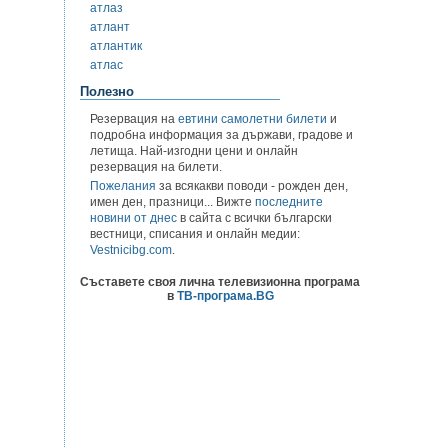
атлаз
атлант
атлантик
атлас
Полезно
Резервация на
евтини самолетни билети
и
подробна информация за държави, градове и
летища. Най-изгодни цени и онлайн
резервация на билети.
Пожелания
за всякакви поводи - рожден ден,
имен ден, празници... Вижте
последните
новини от днес
в сайта с всички български
вестници, списания и онлайн медии:
Vestnicibg.com
.
Съставете своя лична телевизионна програма
в
ТВ-програма.BG