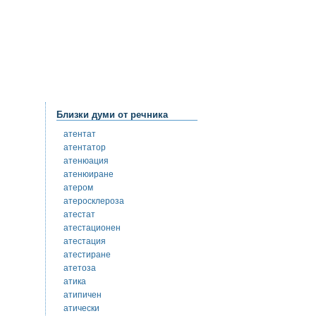
Близки думи от речника
атентат
атентатор
атенюация
атенюиране
атером
атеросклероза
атестат
атестационен
атестация
атестиране
атетоза
атика
атипичен
атически