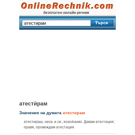
безплатен онлайн речник
атестѝрам
Значение на думата
атестирам
атестираш,
несв.
и
св.
;
кого/какво.
Давам атестация;
правя, провеждам атестация.