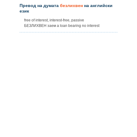
Превод на думата
безлихвен
на английски
език
free of interest, interest-free, passive
БЕЗЛИХВЕН заем a loan bearing no interest