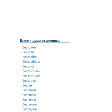
Близки думи от речника
безкраен
безкрай
безкрайно
безкрайност
безкрил
безкритичен
безкритично
безкръвен
безлик
безличен
безличие
безлично
безличност
безлюден