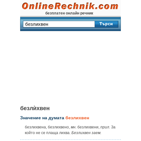
безплатен онлайн речник
безлѝхвен
Значение на думата
безлихвен
безлихвена, безлихвено,
мн.
безлихвени,
прил.
За
който не се плаща лихва.
Безлихвен заем.