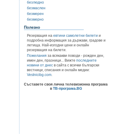
безлюдно
безмаслен
безмерен
безмерно
Полезно
Резервация на
евтини самолетни билети
и
подробна информация за държави, градове и
летища. Най-изгодни цени и онлайн
резервация на билети.
Пожелания
за всякакви поводи - рожден ден,
имен ден, празници... Вижте
последните
новини от днес
в сайта с всички български
вестници, списания и онлайн медии:
Vestnicibg.com
.
Съставете своя лична телевизионна програма
в
ТВ-програма.BG