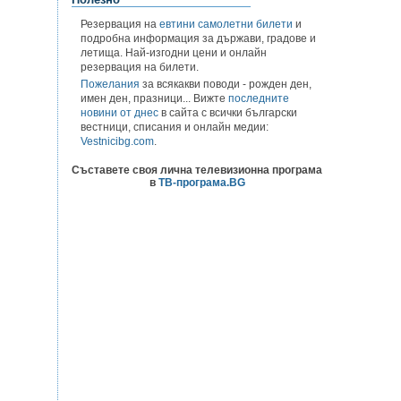
Резервация на
евтини самолетни билети
и
подробна информация за държави, градове и
летища. Най-изгодни цени и онлайн
резервация на билети.
Пожелания
за всякакви поводи - рожден ден,
имен ден, празници... Вижте
последните
новини от днес
в сайта с всички български
вестници, списания и онлайн медии:
Vestnicibg.com
.
Съставете своя лична телевизионна програма
в
ТВ-програма.BG