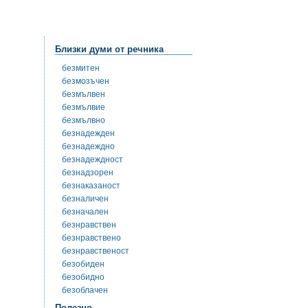
Близки думи от речника
безмитен
безмозъчен
безмълвен
безмълвие
безмълвно
безнадежден
безнадеждно
безнадеждност
безнадзорен
безнаказаност
безналичен
безначален
безнравствен
безнравствено
безнравственост
безобиден
безобидно
безоблачен
Полезно