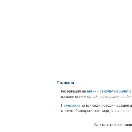
Полезно
Резервация на
евтини самолетни билети
изгодни цени и онлайн резервация на би
Пожелания
за всякакви поводи - рожден д
с всички български вестници, списания и
Съставете своя личн