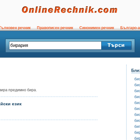
ълковен речник
Правописен речник
Синонимен речник
Българо-а
Бли
би
би
рвира предимно бира.
би
би
би
йски език
би
би
би
би
би
би