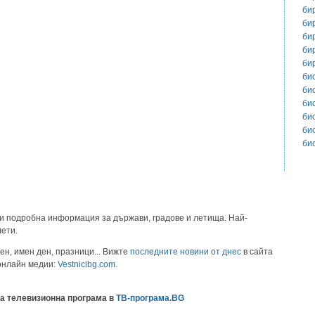
би
би
би
би
би
би
би
би
би
би
би
и подробна информация за държави, градове и летища. Най-
лети.
ен, имен ден, празници... Вижте
последните новини от днес
в сайта
 онлайн медии:
Vestnicibg.com
.
а телевизионна програма в
ТВ-програма.BG