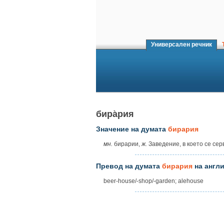
Универсален речник
Т
бира̀рия
Значение на думата
бирария
мн.
бирарии,
ж.
Заведение, в което се се
Превод на думата
бирария
на англи
beer-house/-shop/-garden; alehouse