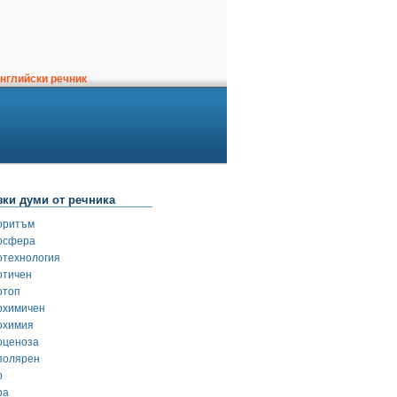
нглийски речник
зки думи от речника
оритъм
осфера
отехнология
отичен
отоп
охимичен
охимия
оценоза
полярен
р
ра