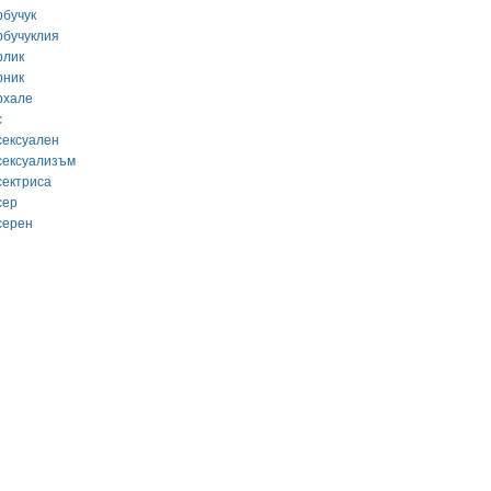
рбучук
рбучуклия
рлик
рник
рхале
с
сексуален
сексуализъм
сектриса
сер
серен