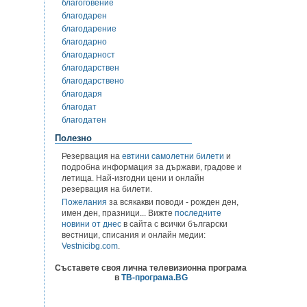
благоговение
благодарен
благодарение
благодарно
благодарност
благодарствен
благодарствено
благодаря
благодат
благодатен
Полезно
Резервация на
евтини самолетни билети
и
подробна информация за държави, градове и
летища. Най-изгодни цени и онлайн
резервация на билети.
Пожелания
за всякакви поводи - рожден ден,
имен ден, празници... Вижте
последните
новини от днес
в сайта с всички български
вестници, списания и онлайн медии:
Vestnicibg.com
.
Съставете своя лична телевизионна програма
в
ТВ-програма.BG