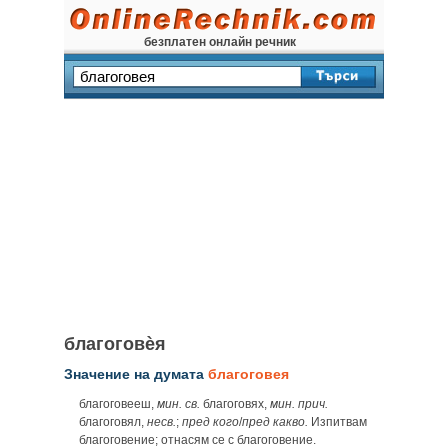
безплатен онлайн речник
благоговѐя
Значение на думата
благоговея
благоговееш,
мин.
св.
благоговях,
мин.
прич.
благоговял,
несв.
;
пред кого
/
пред какво.
Изпитвам
благоговение; отнасям се с благоговение.