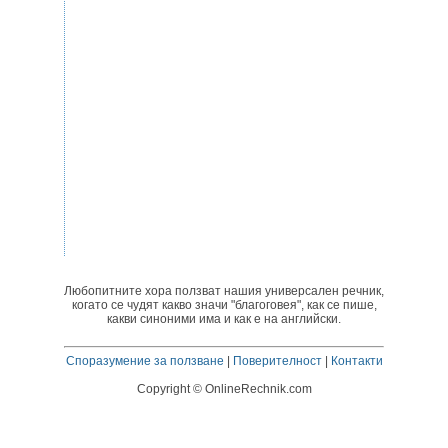
Любопитните хора ползват нашия универсален речник,
когато се чудят какво значи "благоговея", как се пише,
какви синоними има и как е на английски.
Споразумение за ползване
|
Поверителност
|
Контакти
Copyright © OnlineRechnik.com