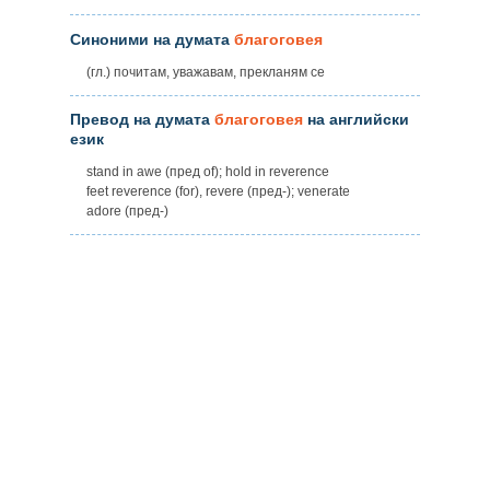
Синоними на думата
благоговея
(гл.) почитам, уважавам, прекланям се
Превод на думата
благоговея
на английски
език
stand in awe (пред of); hold in reverence
feet reverence (for), revere (пред-); venerate
adore (пред-)