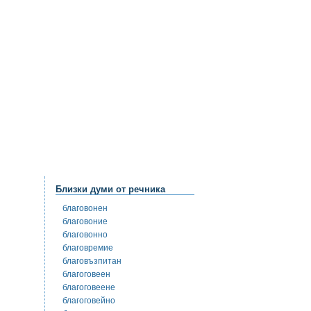
Близки думи от речника
благовонен
благовоние
благовонно
благовремие
благовъзпитан
благоговеен
благоговеене
благоговейно