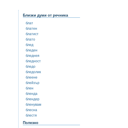
Близки думи от речника
блат
блатен
блатист
блато
блед
бледен
бледнея
бледност
бледо
бледолик
блеене
блейзър
блен
бленда
блендер
бленувам
блесна
блестя
Полезно