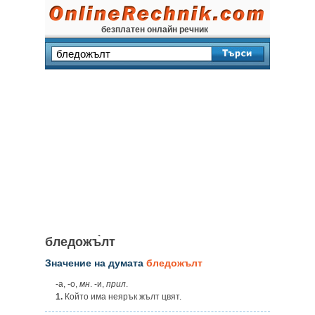
безплатен онлайн речник
бледожъ̀лт
Значение на думата
бледожълт
-а, -о,
мн
. -и,
прил
.
1.
Който има неярък жълт цвят.