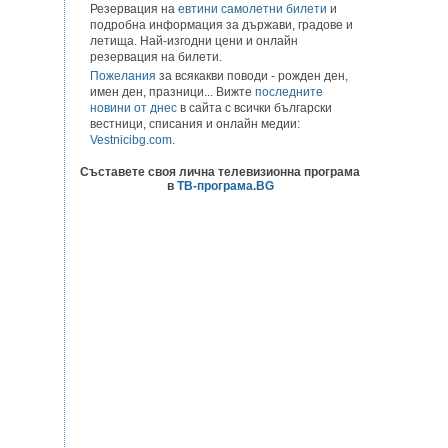
Резервация на
евтини самолетни билети
и
подробна информация за държави, градове и
летища. Най-изгодни цени и онлайн
резервация на билети.
Пожелания
за всякакви поводи - рожден ден,
имен ден, празници... Вижте
последните
новини от днес
в сайта с всички български
вестници, списания и онлайн медии:
Vestnicibg.com
.
Съставете своя лична телевизионна програма
в
ТВ-програма.BG