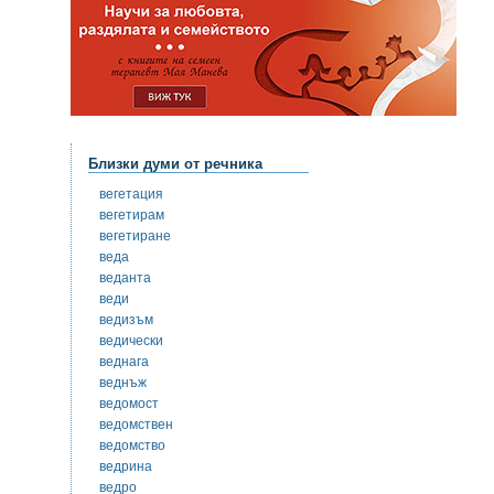
Близки думи от речника
вегетация
вегетирам
вегетиране
веда
веданта
веди
ведизъм
ведически
веднага
веднъж
ведомост
ведомствен
ведомство
ведрина
ведро