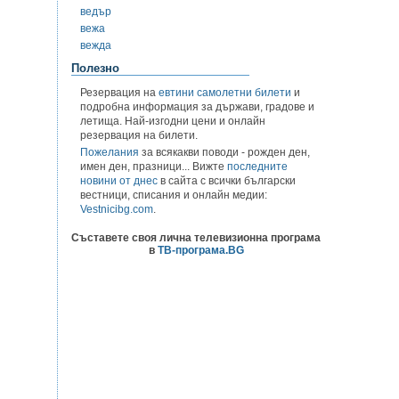
ведър
вежа
вежда
Полезно
Резервация на
евтини самолетни билети
и
подробна информация за държави, градове и
летища. Най-изгодни цени и онлайн
резервация на билети.
Пожелания
за всякакви поводи - рожден ден,
имен ден, празници... Вижте
последните
новини от днес
в сайта с всички български
вестници, списания и онлайн медии:
Vestnicibg.com
.
Съставете своя лична телевизионна програма
в
ТВ-програма.BG