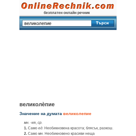
безплатен онлайн речник
великолѐпие
Значение на думата
великолепие
мн.
-ия,
ср.
1.
Само
ед.
Необикновена красота; блясък, разкош.
2.
Само
мн.
Необикновено красиви неща