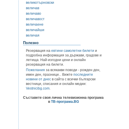
великотърновски
величав
величаво
величавост
величаене
величайши
величая
Полезно
Резервация на
евтини самолетни билети
и
подробна информация за държави, градове и
летища. Най-изгодни цени и онлайн
резервация на билети.
Пожелания
за всякакви поводи - рожден ден,
имен ден, празници... Вижте
последните
новини от днес
в сайта с всички български
вестници, списания и онлайн медии:
Vestnicibg.com
.
Съставете своя лична телевизионна програма
в
ТВ-програма.BG