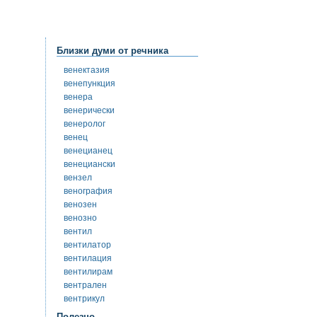
Близки думи от речника
венектазия
венепункция
венера
венерически
венеролог
венец
венецианец
венециански
вензел
венография
венозен
венозно
вентил
вентилатор
вентилация
вентилирам
вентрален
вентрикул
Полезно