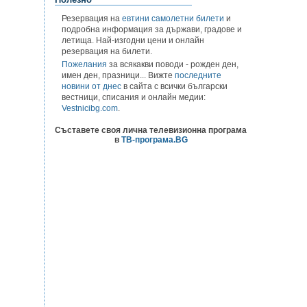
Резервация на
евтини самолетни билети
и
подробна информация за държави, градове и
летища. Най-изгодни цени и онлайн
резервация на билети.
Пожелания
за всякакви поводи - рожден ден,
имен ден, празници... Вижте
последните
новини от днес
в сайта с всички български
вестници, списания и онлайн медии:
Vestnicibg.com
.
Съставете своя лична телевизионна програма
в
ТВ-програма.BG