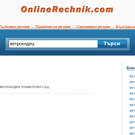
ълковен речник
Правописен речник
Синонимен речник
Българо-а
Бли
ве
ве
 ветроходен плавателен съд.
ве
ве
ве
ве
ве
ве
ве
ве
ве