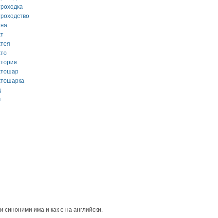
троходка
троходство
хна
хт
хтея
хто
хтория
хтошар
хтошарка
ц
ч
и синоними има и как е на английски.