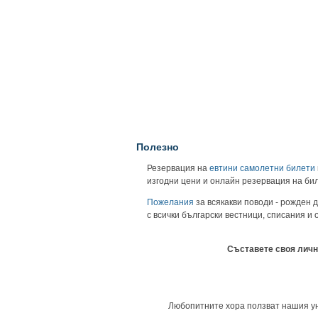
Полезно
Резервация на
евтини самолетни билети
изгодни цени и онлайн резервация на би
Пожелания
за всякакви поводи - рожден д
с всички български вестници, списания и
Съставете своя личн
Любопитните хора ползват нашия унив