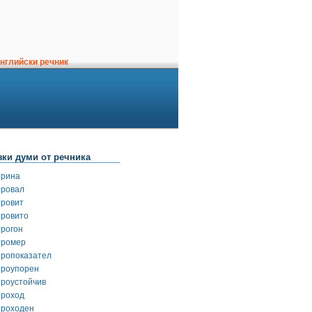
нглийски речник
зки думи от речника
трина
тровал
тровит
тровито
трогон
тромер
тропоказател
троупорен
троустойчив
троход
троходен