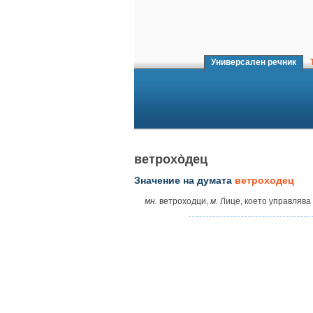
Универсален речник
Т
ветрохо̀дец
Значение на думата
ветроходец
мн.
ветроходци,
м.
Лице, което управлява