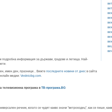
ве
ве
ве
ве
ве
ве
ве
ве
ве
ве
ве
и подробна информация за държави, градове и летища. Най-
лети.
ен, имен ден, празници... Вижте
последните новини от днес
в сайта
 онлайн медии:
Vestnicibg.com
.
а телевизионна програма в
ТВ-програма.BG
ерсален речник, когато се чудят какво значи "ветроходец", как се пише, какв