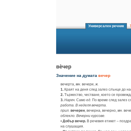
Универсален речник
Т
вѐчер
Значение на думата
вечер
вечерта,
мн.
вечери,
ж.
1.
Краят на деня след залез слънце до н
2.
Тържество, честване, което се провежд
3.
Нареч.
Само
ед.
По време след залез с
работа. В неделя вечерта.
прил.
вечерен
, вечерна, вечерно,
мн.
вече
облекло. Вечерни курсове.
•
Добър вечер.
В речевия етикет – поздра
на слушащия.