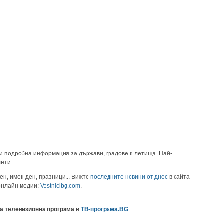
и подробна информация за държави, градове и летища. Най-
лети.
ен, имен ден, празници... Вижте
последните новини от днес
в сайта
 онлайн медии:
Vestnicibg.com
.
а телевизионна програма в
ТВ-програма.BG