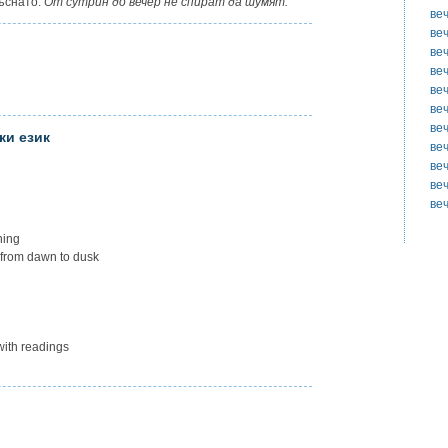
ъснато.
От сутрин до вечер не спират да шумят.
ве
ве
ве
ве
ве
ве
ве
ки език
ве
ве
ве
ве
ning
 from dawn to dusk
ith readings