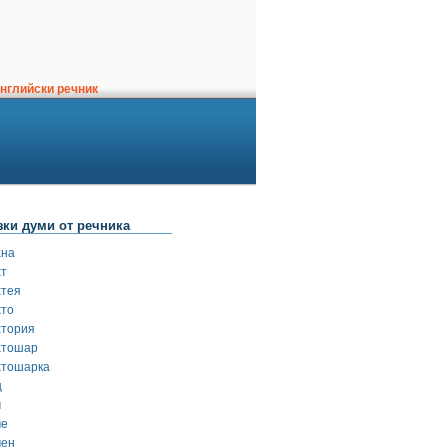
нглийски речник
зки думи от речника
хна
хт
хтея
хто
хтория
хтошар
хтошарка
ц
ч
че
чен