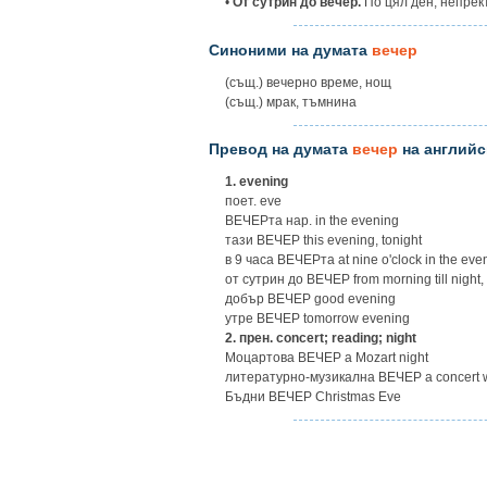
•
От сутрин до вечер.
По цял ден, непрек
Синоними на думата
вечер
(същ.) вечерно време, нощ
(същ.) мрак, тъмнина
Превод на думата
вечер
на английс
1.
evening
поет. eve
ВЕЧЕРта нар. in the evening
тази ВЕЧЕР this evening, tonight
в 9 часа ВЕЧЕРта at nine o'clock in the eve
от сутрин до ВЕЧЕР from morning till night,
добър ВЕЧЕР good evening
утре ВЕЧЕР tomorrow evening
2.
прен. concert; reading; night
Моцартова ВЕЧЕР a Mozart night
литературно-музикална ВЕЧЕР a concert w
Бъдни ВЕЧЕР Christmas Eve