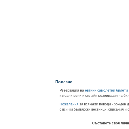
Полезно
Резервация на
евтини самолетни билети
изгодни цени и онлайн резервация на би
Пожелания
за всякакви поводи - рожден д
с всички български вестници, списания и
Съставете своя личн