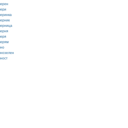
черен
чери
черинка
черник
черница
черня
черя
черям
чно
чнозелен
чност