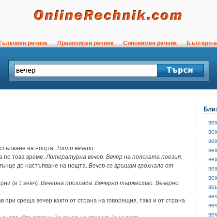
ълковен речник
Правописен речник
Синонимен речник
Българо-а
Бли
ве
ве
ве
астъпване на нощта.
Топли вечери.
ве
а по това време.
Литературна вечер. Вечер на полската поезия.
ве
лънце до настъпване на нощта.
Вечер се връщам грохнала от
ве
ве
рни (в 1 знач).
Вечерна прохлада. Вечерно тържество. Вечерно
ве
ве
в при среща вечер както от страна на говорещия, така и от страна
ве
ве