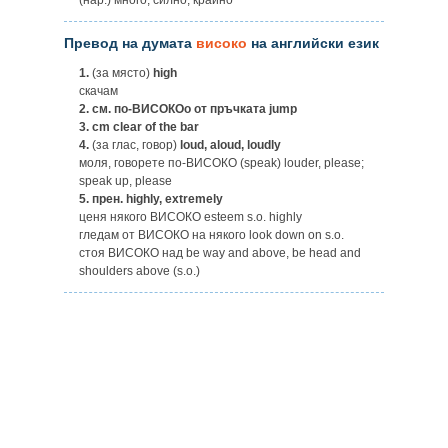
Превод на думата
високо
на английски език
1.
(за място)
high
скачам
2.
см. по-ВИСОКОо от пръчката jump
3.
cm clear of the bar
4.
(за глас, говор)
loud, aloud, loudly
моля, говорете по-ВИСОКО (speak) louder, please;
speak up, please
5.
прен. highly, extremely
ценя някого ВИСОКО esteem s.o. highly
гледам от ВИСОКО на някого look down on s.o.
стоя ВИСОКО над be way and above, be head and
shoulders above (s.o.)