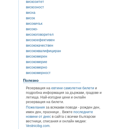
вискозитет
вискозност
висна
висок
високичък
високо-
високоговорител
високоефективен
висококачествен
висококвалифициран
високомерен
високомерие
високомерно
високомерност
Полезно
Резервация на
евтини самолетни билети
и
подробна информация за държави, градове и
летища. Най-изгодни цени и онлайн
резервация на билети.
Пожелания
за всякакви поводи - рожден ден,
имен ден, празници... Вижте
последните
новини от днес
в сайта с всички български
вестници, списания и онлайн медии:
Vestnicibg.com
.