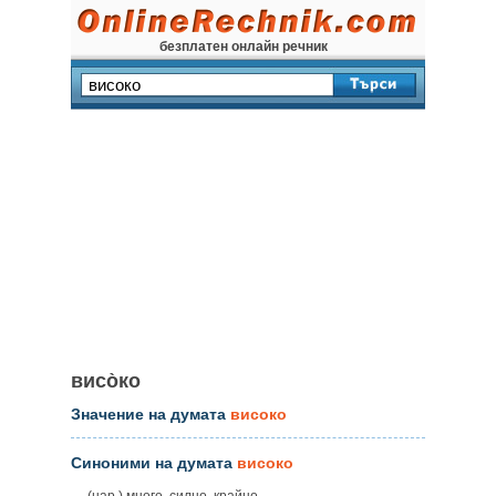
безплатен онлайн речник
висо̀ко
Значение на думата
високо
Синоними на думата
високо
(нар.) много, силно, крайно