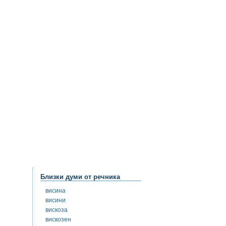
Близки думи от речника
висина
висини
вискоза
вискозен