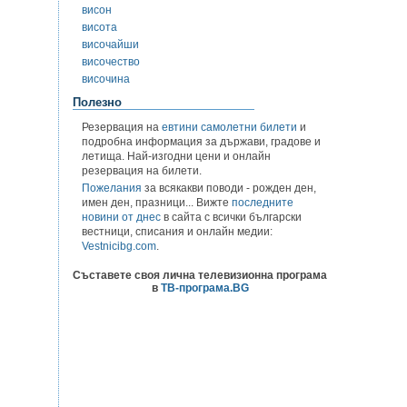
висон
висота
височайши
височество
височина
Полезно
Резервация на
евтини самолетни билети
и
подробна информация за държави, градове и
летища. Най-изгодни цени и онлайн
резервация на билети.
Пожелания
за всякакви поводи - рожден ден,
имен ден, празници... Вижте
последните
новини от днес
в сайта с всички български
вестници, списания и онлайн медии:
Vestnicibg.com
.
Съставете своя лична телевизионна програма
в
ТВ-програма.BG