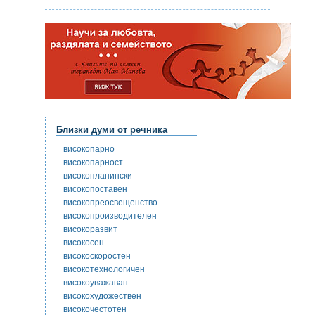
Близки думи от речника
високопарно
високопарност
високопланински
високопоставен
високопреосвещенство
високопроизводителен
високоразвит
високосен
високоскоростен
високотехнологичен
високоуважаван
високохудожествен
високочестотен