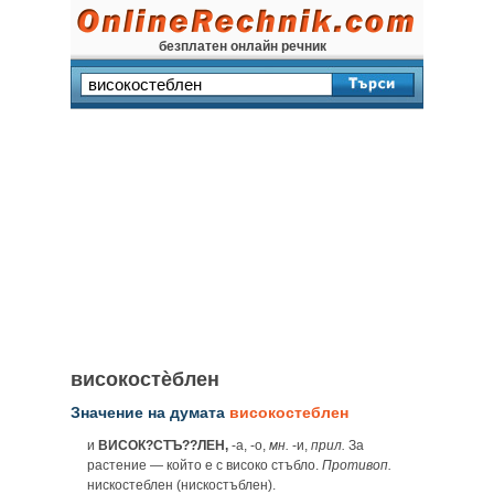
безплатен онлайн речник
високостѐблен
Значение на думата
високостеблен
и
ВИСОК?СТЪ??ЛЕН,
-а, -о,
мн.
-и,
прил.
За
растение — който е с високо стъбло.
Противоп.
нискостеблен (нискостъблен).