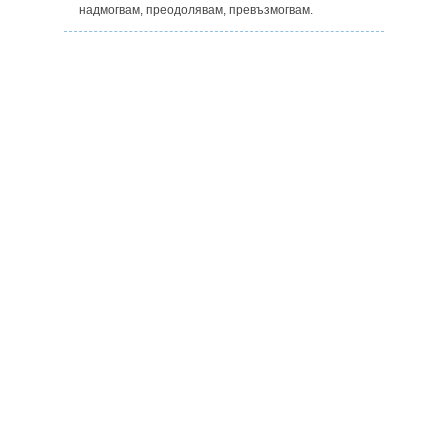
надмогвам, преодолявам, превъзмогвам.