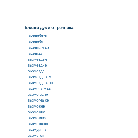
Близки думи от речника
възлюблен
възлюбя
възлягам се
възляза
възмезден
възмездие
възмездя
възмездявам
възмездяване
възмогвам се
възмогване
възмогна се
възможен
възможно
възможност
възможхост
възмургав
възмутен