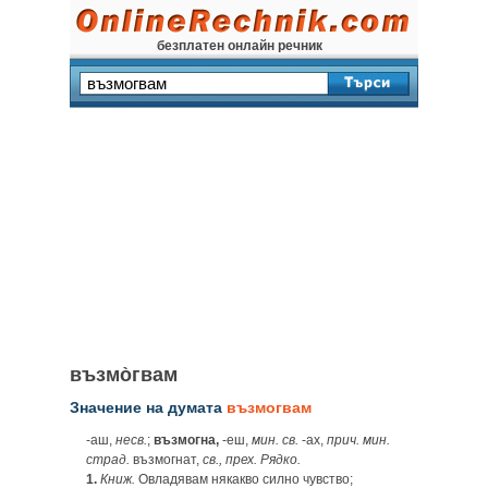
безплатен онлайн речник
възмо̀гвам
Значение на думата
възмогвам
-аш,
несв.
;
възмогна,
‑еш,
мин. св.
-ах,
прич. мин.
страд.
възмогнат,
св., прех. Рядко.
1.
Книж.
Овладявам някакво силно чувство;