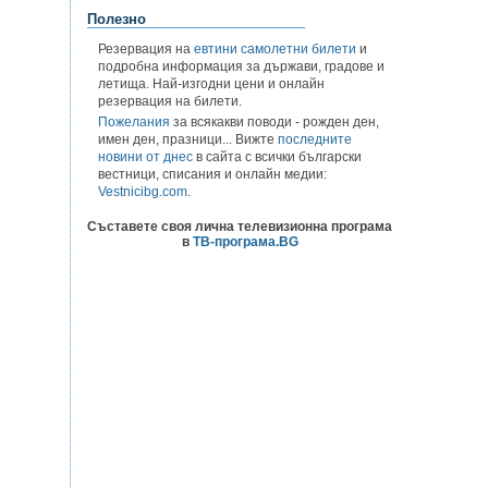
Полезно
Резервация на
евтини самолетни билети
и
подробна информация за държави, градове и
летища. Най-изгодни цени и онлайн
резервация на билети.
Пожелания
за всякакви поводи - рожден ден,
имен ден, празници... Вижте
последните
новини от днес
в сайта с всички български
вестници, списания и онлайн медии:
Vestnicibg.com
.
Съставете своя лична телевизионна програма
в
ТВ-програма.BG