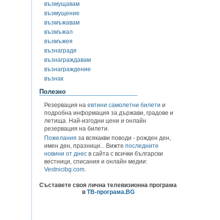
възмущавам
възмущение
възмъжавам
възмъжал
възмъжея
възнаградя
възнаграждавам
възнаграждение
възнак
Полезно
Резервация на
евтини самолетни билети
и
подробна информация за държави, градове и
летища. Най-изгодни цени и онлайн
резервация на билети.
Пожелания
за всякакви поводи - рожден ден,
имен ден, празници... Вижте
последните
новини от днес
в сайта с всички български
вестници, списания и онлайн медии:
Vestnicibg.com
.
Съставете своя лична телевизионна програма
в
ТВ-програма.BG