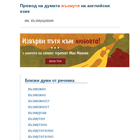
Превод на думата
възмутя
на английски
език
вж. възмущавам
Близки думи от речника
възможен
възможно
възможност
възможхост
възмургав
възмутен
възмутено
възмутителен
възмутително