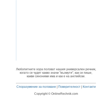
Любопитните хора ползват нашия универсален речник,
когато се чудят какво значи "възмутя", как се пише,
какви синоними има и как е на английски.
Споразумение за ползване
|
Поверителност
|
Контакти
Copyright © OnlineRechnik.com