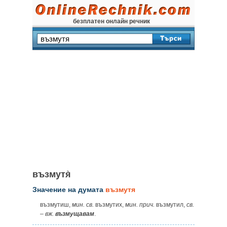
безплатен онлайн речник
възмутя̀
Значение на думата
възмутя
възмутиш,
мин. св.
възмутих,
мин. прич.
възмутил,
св.
–
вж.
възмущавам
.