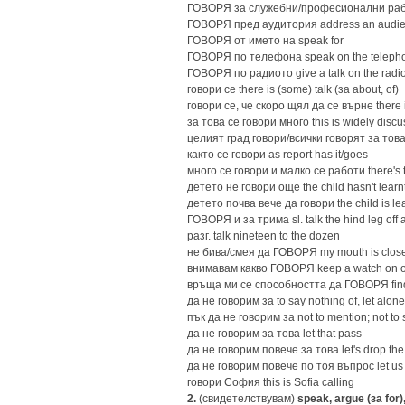
ГОВОРЯ за служебни/професионални рабо
ГОВОРЯ пред аудитория address an audien
ГОВОРЯ от името на speak for
ГОВОРЯ по телефона speak on the telephon
ГОВОРЯ пo радиото give a talk on the radi
говори се there is (some) talk (за about, of)
говори се, че скоро щял да се върне there i
за това се говори много this is widely disc
целият град говори/всички говорят за това it
както се говори as report has it/goes
много се говори и малко се работи there's 
детето не говори още the child hasn't learnt 
детето почва вече да говори the child is lea
ГОВОРЯ и за трима sl. talk the hind leg off
разг. talk nineteen to the dozen
не бива/смея да ГОВОРЯ my mouth is clos
внимавам какво ГОВОРЯ keep a watch on o.
връща ми се способността да ГОВОРЯ find
да не говорим за to say nothing of, let alone
пък да не говорим за not to mention; not to
да не говорим за това let that pass
да не говорим повече за това let's drop the
да не говорим повече по тоя въпрос let us 
говори София this is Sofia calling
2.
(свидетелствувам)
speak, argue (за for)