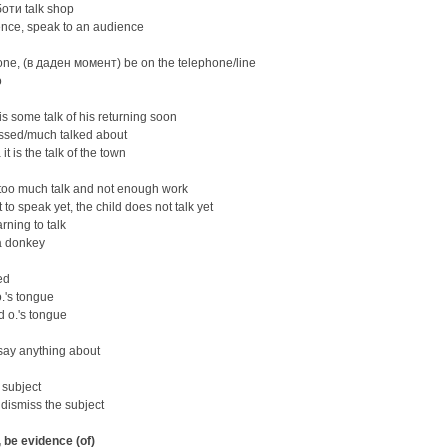
ти talk shop
ce, speak to an audience
e, (в даден момент) be on the telephone/line
o
s some talk of his returning soon
ussed/much talked about
 is the talk of the town
too much talk and not enough work
to speak yet, the child does not talk yet
rning to talk
 a donkey
ed
's tongue
 o.'s tongue
 say anything about
 subject
dismiss the subject
, be evidence (of)