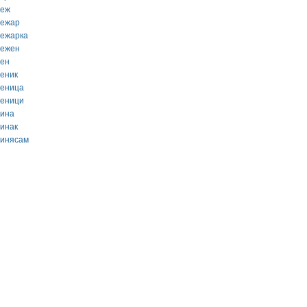
деж
дежар
дежарка
дежен
ден
деник
деница
деници
дина
динак
динясам