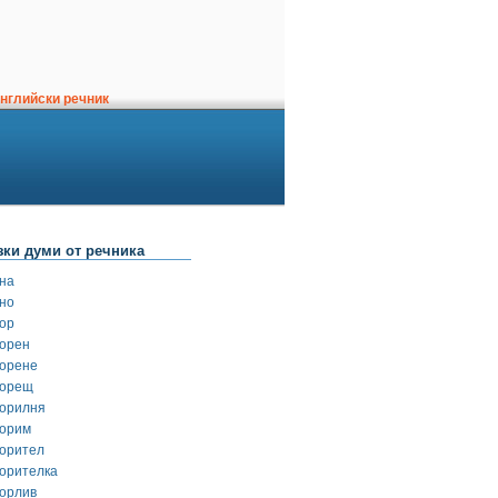
нглийски речник
зки думи от речника
вна
вно
вор
ворен
ворене
ворещ
ворилня
ворим
ворител
ворителка
ворлив