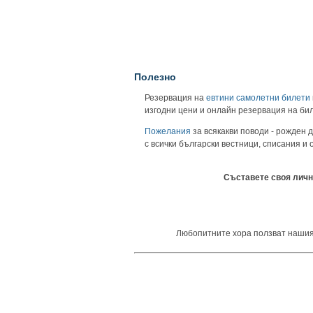
Полезно
Резервация на
евтини самолетни билети
изгодни цени и онлайн резервация на би
Пожелания
за всякакви поводи - рожден д
с всички български вестници, списания и
Съставете своя личн
Любопитните хора ползват нашия ун