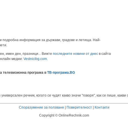
и подробна информация за държави, градове и летища. Най-
лети.
ен, имен ден, празници... Вижте
последните новини от днес
в сайта
 онлайн медии:
Vestnicibg.com
.
а телевизионна програма в
ТВ-програма.BG
иверсален речник, когато се чудят какво значи "говоря", как се пише, какви 
Споразумение за ползване
|
Поверителност
|
Контакти
Copyright © OnlineRechnik.com