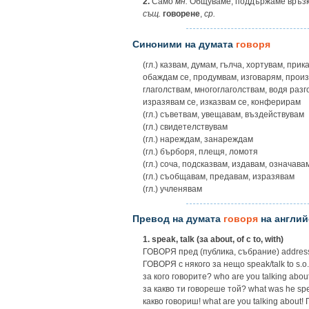
2.
Само
мн.
Общуваме, поддържаме връзк
същ.
говорене
,
ср.
Синоними на думата
говоря
(гл.) казвам, думам, гълча, хортувам, при
обаждам се, продумвам, изговарям, прои
глаголствам, многоглаголствам, водя разго
изразявам се, изказвам се, конферирам
(гл.) съветвам, увещавам, въздействувам
(гл.) свидетелствувам
(гл.) нареждам, занареждам
(гл.) бърборя, плещя, ломотя
(гл.) соча, подсказвам, издавам, означава
(гл.) съобщавам, предавам, изразявам
(гл.) учленявам
Превод на думата
говоря
на англий
1.
speak, talk (за about, of с to, with)
ГОВОРЯ пред (публика, събрание) addres
ГОВОРЯ с някого за нещо speak/talk to s.o. ab
за кого говорите? who are you talking abou
за какво ти говореше той? what was he spe
какво говориш! what are you talking abou