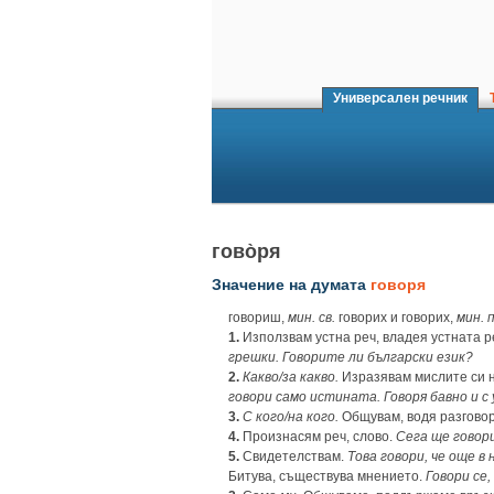
Универсален речник
Т
гово̀ря
Значение на думата
говоря
говориш,
мин.
св.
говорих и говорих,
мин.
п
1.
Използвам устна реч, владея устната р
грешки. Говорите ли български език?
2.
Какво/за какво.
Изразявам мислите си н
говори само истината. Говоря бавно и с
3.
С кого/на кого.
Общувам, водя разгово
4.
Произнасям реч, слово.
Сега ще говор
5.
Свидетелствам.
Това говори, че още в
Битува, съществува мнението.
Говори се,