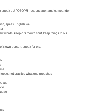
око speak up! ГОВОРЯ несвързано ramble, meander
h, speak English well
ker
w words; keep o.'s mouth shut, keep things to o.s.
s
.'s own person, speak for o.s.
o.
sh
ime
loose; not practice what one preaches
ut/up
ite
guage
ess