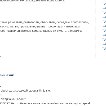
и, отношения.
Не си говорим вече една година.
го
го
го
го
го
казвам, разказвам, разговарям, обяснявам, беседвам, проговорвам,
го
знасям, мълвя, промълвим, шепна, прошепвам, наговорвам,
го
вор, казвам си, вземам думата, казвам си думата, излагам се,
го
го
го
го
м
ски език
s
out s.th.; speak/talk about s.th. to s.o.
t?
aking to you about?
t! ГОВОРЯ бързо/бавно/на висок глас/ясно/надълго и нашироко speak