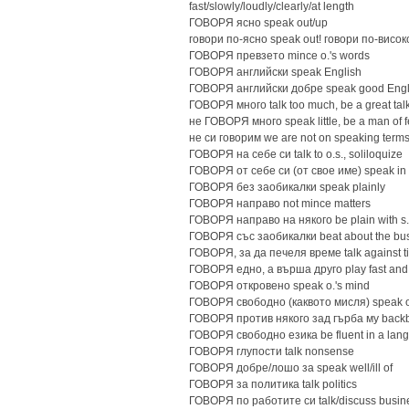
fast/slowly/loudly/clearly/at length
ГОВОРЯ ясно speak out/up
говори по-ясно speak out! говори пo-вис
ГОВОРЯ превзето mince o.'s words
ГОВОРЯ английски speak English
ГОВОРЯ английски добре speak good Englis
ГОВОРЯ много talk too much, be a great tal
не ГОВОРЯ много speak little, be a man of fe
не си говорим we are not on speaking term
ГОВОРЯ на себе си talk to o.s., soliloquize
ГОВОРЯ от себе си (от свое име) speak in o
ГОВОРЯ без заобикалки speak plainly
ГОВОРЯ направо not mince matters
ГОВОРЯ направо на някого be plain with s.
ГОВОРЯ със заобикалки beat about the bu
ГОВОРЯ, за да печеля време talk against t
ГОВОРЯ едно, a върша друго play fast and 
ГОВОРЯ откровено speak o.'s mind
ГОВОРЯ свободно (каквото мисля) speak o
ГОВОРЯ против някого зад гърба му backb
ГОВОРЯ свободно езика be fluent in a lan
ГОВОРЯ глупости talk nonsense
ГОВОРЯ добре/лошо за speak well/ill of
ГОВОРЯ за политика talk politics
ГОВОРЯ по работите си talk/discuss busin