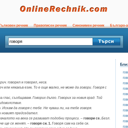
ълковен речник
Правописен речник
Синонимен речник
Българо-а
Бли
го
го
рич.
говорил и говорил,
несв.
го
еч или някакъв език.
То е още малко, не може да говори. Говоря с
го
го
а глас, съобщавам.
Говорих дълго. Говорих за новия град. Той
го
 удоволствие.
го
р.
Искам да говоря с тебе. Не чуваш ли, на тебе говоря.
го
и новият председател.
го
 началото на века се развиват подобни процеси.
–
говори се.
Безл.
го
 че ще се женят.
–
говоря си. 1.
Говоря сам на себе си.
го