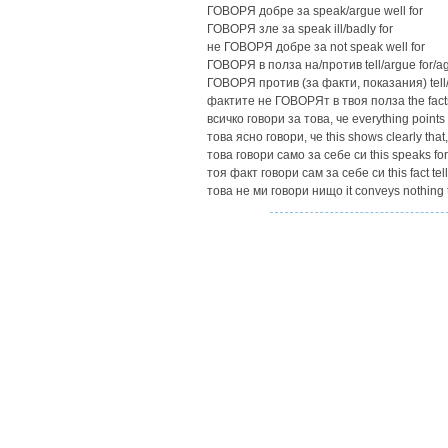
ГОВОРЯ добре за speak/argue well for
ГОВОРЯ зле за speak ill/badly for
не ГОВОРЯ добре за not speak well for
ГОВОРЯ в полза на/против tell/argue for/ag
ГОВОРЯ против (за факти, показания) tell/m
фактите не ГОВОРЯт в твоя полза the facts a
всичко говори за това, че everything points t
това ясно говори, че this shows clearly that, 
това говори само за себе си this speaks for 
тоя факт говори сам за себе си this fact tell
това не ми говори нищо it conveys nothing