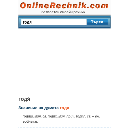
безплатен онлайн речник
годя̀
Значение на думата
годя
годиш,
мин.
св.
годих,
мин.
прич.
годил,
св.
–
вж.
годявам
.