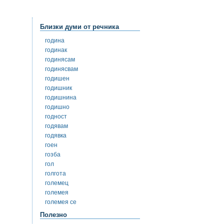
Близки думи от речника
година
годинак
годинясам
годинясвам
годишен
годишник
годишнина
годишно
годност
годявам
годявка
гоен
гозба
гол
голгота
големец
големея
големея се
Полезно