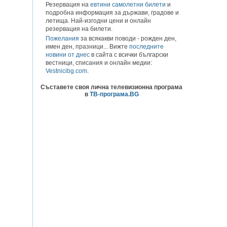
Резервация на
евтини самолетни билети
и
подробна информация за държави, градове и
летища. Най-изгодни цени и онлайн
резервация на билети.
Пожелания
за всякакви поводи - рожден ден,
имен ден, празници... Вижте
последните
новини от днес
в сайта с всички български
вестници, списания и онлайн медии:
Vestnicibg.com
.
Съставете своя лична телевизионна програма
в
ТВ-програма.BG