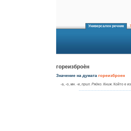
Универсален речник
Т
гореизброѐн
Значение на думата
гореизброен
‑а, ‑о,
мн.
‑и,
прил. Рядко. Книж
. Който е и