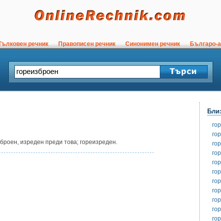
ълковен речник
Правописен речник
Синонимен речник
Българо-а
Бли
го
го
зброен, изреден преди това; гореизреден.
го
го
го
го
го
го
го
го
го