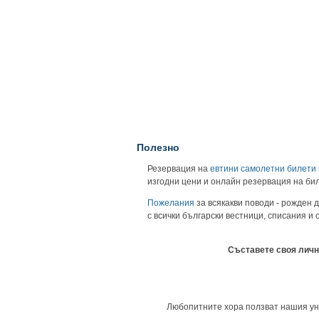
Полезно
Резервация на
евтини самолетни билети
изгодни цени и онлайн резервация на би
Пожелания
за всякакви поводи - рожден д
с всички български вестници, списания и
Съставете своя личн
Любопитните хора ползват нашия унив