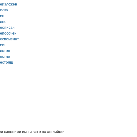
реизложен
релка
рен
рене
реописан
репосочен
респоменат
рест
рестен
рестно
рестоящ
и синоними има и как е на английски.