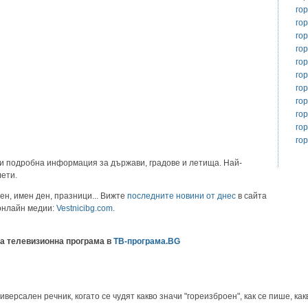
го
го
го
го
го
го
го
го
го
го
го
и подробна информация за държави, градове и летища. Най-
лети.
ен, имен ден, празници... Вижте
последните новини от днес
в сайта
 онлайн медии:
Vestnicibg.com
.
а телевизионна програма в
ТВ-програма.BG
ерсален речник, когато се чудят какво значи "гореизброен", как се пише, какв