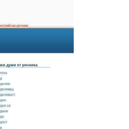
нглийски речник
зки думи от речника
ргона
рд
рделив
рделивец
рделивост
рдея
рдея се
рдиев
рдо
рдост
ре