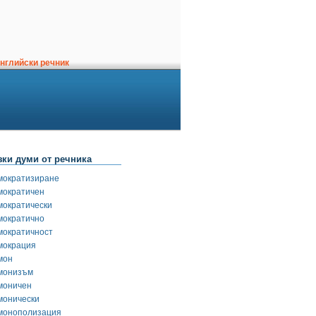
нглийски речник
зки думи от речника
мократизиране
мократичен
мократически
мократично
мократичност
мокрация
мон
монизъм
моничен
монически
монополизация