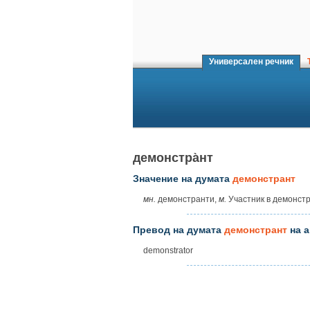
Универсален речник
Т
демонстра̀нт
Значение на думата
демонстрант
мн.
демонстранти,
м.
Участник в демонстра
Превод на думата
демонстрант
на а
demonstrator