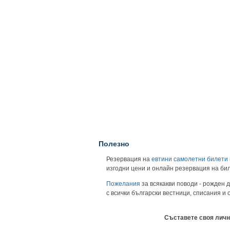
Полезно
Резервация на
евтини самолетни билети
изгодни цени и онлайн резервация на би
Пожелания
за всякакви поводи - рожден д
с всички български вестници, списания и
Съставете своя личн