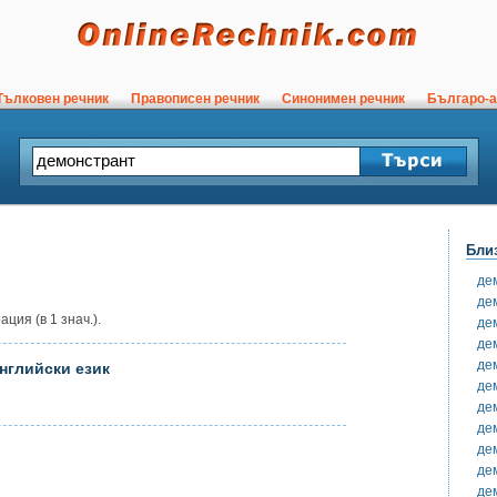
ълковен речник
Правописен речник
Синонимен речник
Българо-а
Бли
де
де
ция (в 1 знач.).
де
де
де
нглийски език
де
де
де
де
де
де