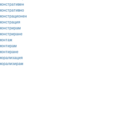
монстративен
монстративно
монстрационен
монстрация
монстрирам
монстриране
монтаж
монтирам
монтиране
морализация
морализирам