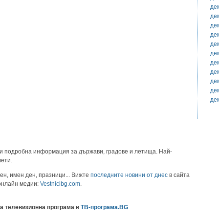
де
де
де
де
де
де
де
де
де
де
де
и подробна информация за държави, градове и летища. Най-
лети.
ен, имен ден, празници... Вижте
последните новини от днес
в сайта
 онлайн медии:
Vestnicibg.com
.
а телевизионна програма в
ТВ-програма.BG