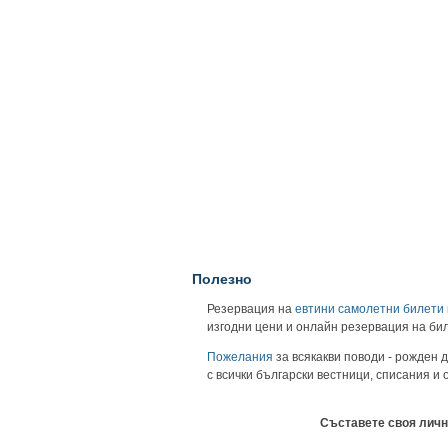
Полезно
Резервация на
евтини самолетни билети
изгодни цени и онлайн резервация на би
Пожелания
за всякакви поводи - рожден д
с всички български вестници, списания и
Съставете своя личн