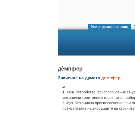
Универсален речник
Т
дѐмпфер
Значение на думата
демпфер
м
.
1.
Техн
. Устройство, приспособление за 
механични трептения в машините, прибор
2.
Муз
. Механично приспособление при мн
прекратяване на вибрациите на струните