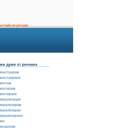
нглийски речник
зки думи от речника
монстрирам
монстриране
монтаж
монтирам
монтиране
морализация
морализирам
морализиран
морализиране
мос
москопски