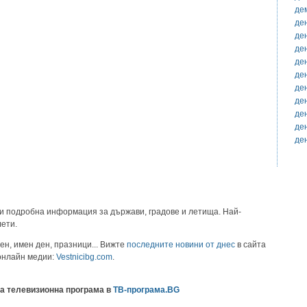
де
де
де
де
де
де
де
де
де
де
де
и подробна информация за държави, градове и летища. Най-
лети.
ен, имен ден, празници... Вижте
последните новини от днес
в сайта
 онлайн медии:
Vestnicibg.com
.
а телевизионна програма в
ТВ-програма.BG