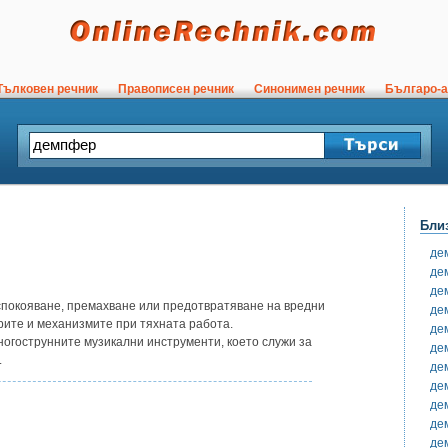
ълковен речник
Правописен речник
Синонимен речник
Българо-а
Бли
де
де
де
успокояване, премахване или предотвратяване на вредни
де
ите и механизмите при тяхната работа.
де
огострунните музикални инструменти, което служи за
де
.
де
де
де
де
де