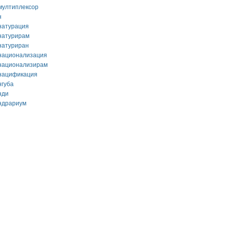
мултиплексор
н
натурация
натурирам
натуриран
национализация
национализирам
нацификация
нгуба
нди
ндрариум