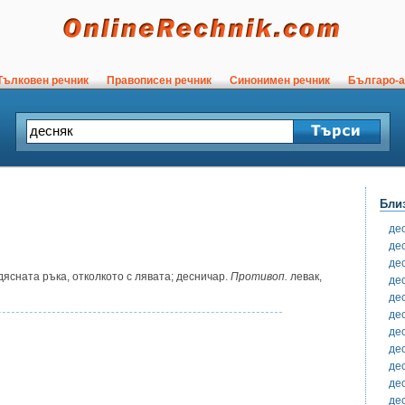
ълковен речник
Правописен речник
Синонимен речник
Българо-а
Бли
де
де
де
дясната ръка, отколкото с лявата; десничар.
Противоп.
левак,
де
де
де
де
де
де
де
де