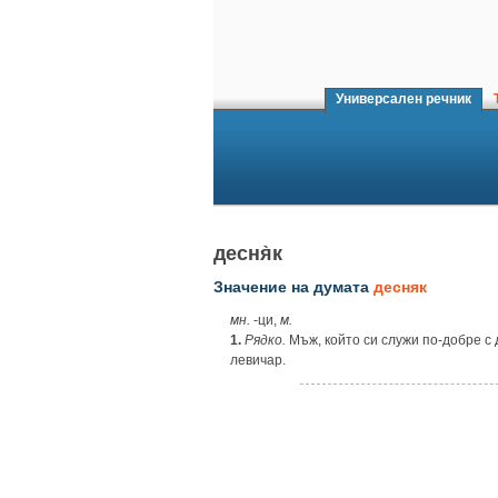
Универсален речник
Т
десня̀к
Значение на думата
десняк
мн.
‑ци,
м.
1.
Рядко.
Мъж, който си служи по-добре с 
левичар.