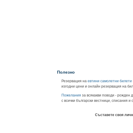
Полезно
Резервация на
евтини самолетни билети
изгодни цени и онлайн резервация на би
Пожелания
за всякакви поводи - рожден д
с всички български вестници, списания и
Съставете своя личн