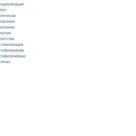
социализация
спот
спотизъм
спотичен
спотично
спотия
спотство
стабилизация
стабилизирам
стабилизиране
стилат