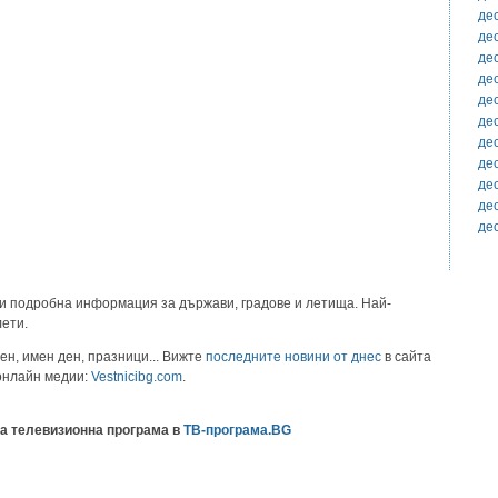
де
де
де
де
де
де
де
де
де
де
де
и подробна информация за държави, градове и летища. Най-
лети.
ен, имен ден, празници... Вижте
последните новини от днес
в сайта
 онлайн медии:
Vestnicibg.com
.
а телевизионна програма в
ТВ-програма.BG