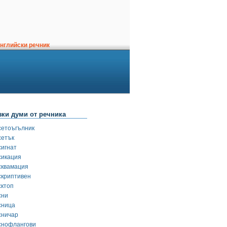
нглийски речник
зки думи от речника
сетоъгълник
сетък
сигнат
сикация
сквамация
скриптивен
сктоп
сни
сница
сничар
снофлангови