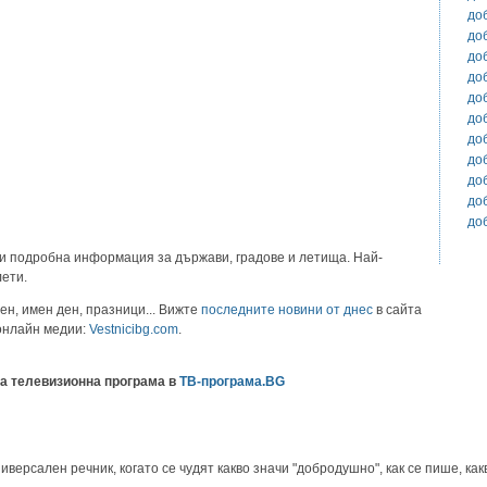
до
до
до
до
до
до
до
до
до
до
до
и подробна информация за държави, градове и летища. Най-
лети.
ен, имен ден, празници... Вижте
последните новини от днес
в сайта
 онлайн медии:
Vestnicibg.com
.
а телевизионна програма в
ТВ-програма.BG
ерсален речник, когато се чудят какво значи "добродушно", как се пише, какв