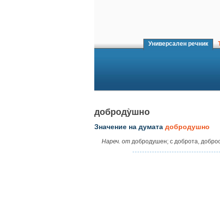
Универсален речник
Т
доброду̀шно
Значение на думата
добродушно
Нареч. от
добродушен; с доброта, добро