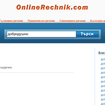
ълковен речник
Правописен речник
Синонимен речник
Българо-а
Бли
до
до
сърдечно.
до
до
до
до
до
до
до
до
до