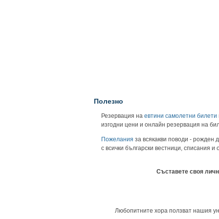
Полезно
Резервация на
евтини самолетни билети
изгодни цени и онлайн резервация на би
Пожелания
за всякакви поводи - рожден д
с всички български вестници, списания и
Съставете своя личн
Любопитните хора ползват нашия унив