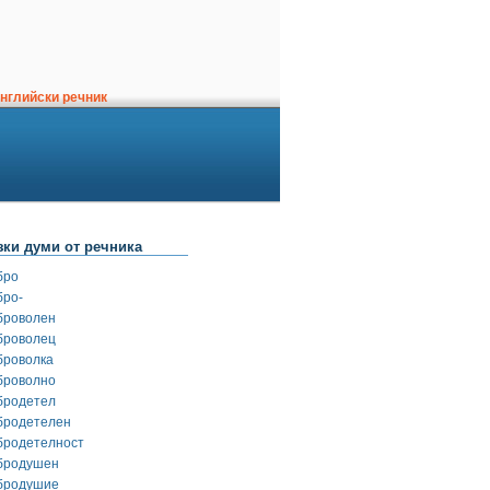
нглийски речник
зки думи от речника
бро
бро-
броволен
броволец
броволка
броволно
бродетел
бродетелен
бродетелност
бродушен
бродушие