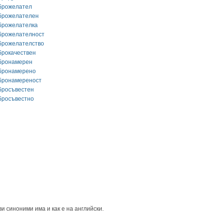
брожелател
брожелателен
брожелателка
брожелателност
брожелателство
брокачествен
бронамерен
бронамерено
бронамереност
бросъвестен
бросъвестно
и синоними има и как е на английски.