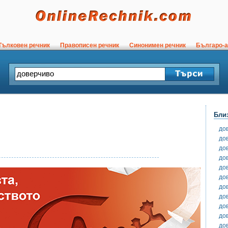
ълковен речник
Правописен речник
Синонимен речник
Българо-а
Бли
до
до
до
до
до
до
до
до
до
до
до