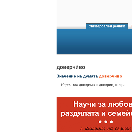
Универсален речник
Т
доверчѝво
Значение на думата
доверчиво
Нареч. от
доверчив; с доверие, с вяра.