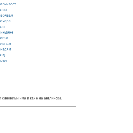
верчивост
веря
верявам
вечера
вея
виждане
влека
вличам
внасям
вод
водя
 синоними има и как е на английски.