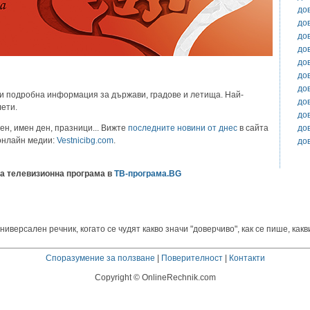
до
до
до
до
до
до
до
и подробна информация за държави, градове и летища. Най-
до
лети.
до
до
ен, имен ден, празници... Вижте
последните новини от днес
в сайта
 онлайн медии:
Vestnicibg.com
.
до
а телевизионна програма в
ТВ-програма.BG
версален речник, когато се чудят какво значи "доверчиво", как се пише, какви
Споразумение за ползване
|
Поверителност
|
Контакти
Copyright © OnlineRechnik.com