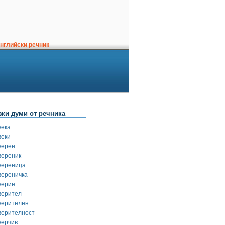
нглийски речник
зки думи от речника
века
веки
верен
вереник
вереница
вереничка
верие
верител
верителен
верителност
верчив