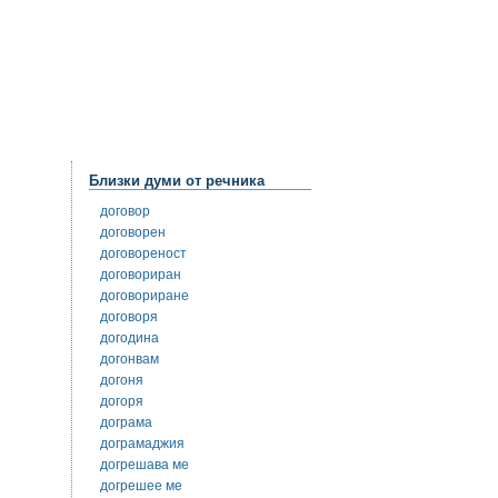
Близки думи от речника
договор
договорен
договореност
договориран
договориране
договоря
догодина
догонвам
догоня
догоря
дограма
дограмаджия
догрешава ме
догрешее ме