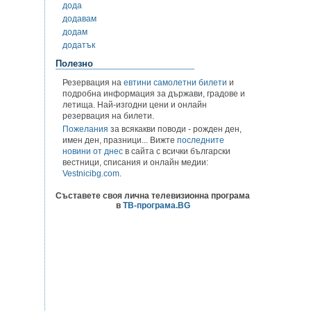
дода
додавам
додам
додатък
Полезно
Резервация на
евтини самолетни билети
и
подробна информация за държави, градове и
летища. Най-изгодни цени и онлайн
резервация на билети.
Пожелания
за всякакви поводи - рожден ден,
имен ден, празници... Вижте
последните
новини от днес
в сайта с всички български
вестници, списания и онлайн медии:
Vestnicibg.com
.
Съставете своя лична телевизионна програма
в
ТВ-програма.BG