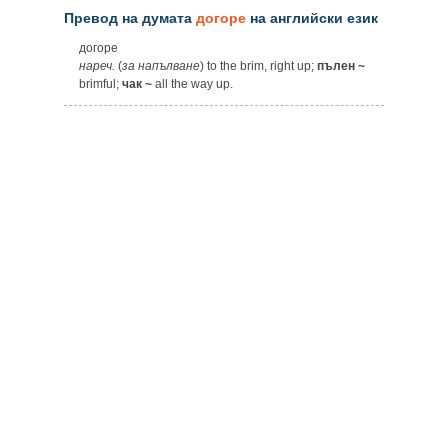
Превод на думата
догоре
на английски език
догоре
нареч.
(
за
напълване
) to the brim, right up;
пълен ~
brimful;
чак ~
all the way up.