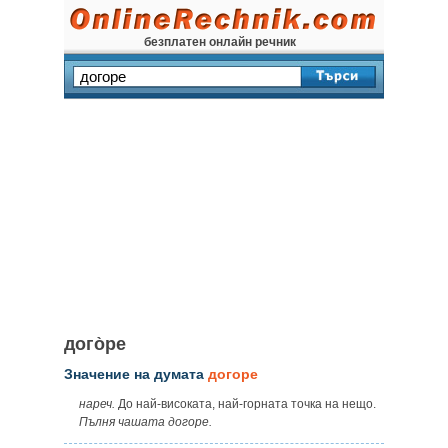
безплатен онлайн речник
дого̀ре
Значение на думата
догоре
нареч.
До най-високата, най-горната точка на нещо.
Пълня чашата догоре.