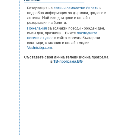
Резервация на
евтини самолетни билети
и
подробна информация за държави, градове и
летища. Най-изгодни цени и онлайн
резервация на билети.
Пожелания
за всякакви поводи - рожден ден,
имен ден, празници... Вижте
последните
новини от днес
в сайта с всички български
вестници, списания и онлайн медии:
Vestnicibg.com
.
Съставете своя лична телевизионна програма
в
ТВ-програма.BG