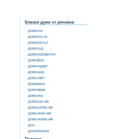
Близки думи от речника
домогна
домогна се
доморасъл
домосед
домоуправител
домофон
домочадие
домошар
домсъвет
домуване
домъквам
домъкна
домързи ме
домързява ме
домъчнее ми
домъчнява ми
дон
донаборник
Полезно