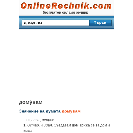
безплатен онлайн речник
дому̀вам
Значение на думата
домувам
‑аш,
несв., непрех.
1.
Остар.
и
диал.
Създавам дом, грижа се за дом и
къща.