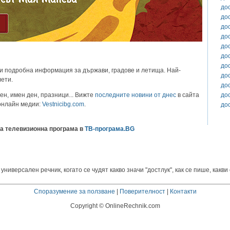
до
до
до
до
до
до
до
и подробна информация за държави, градове и летища. Най-
до
лети.
до
до
ен, имен ден, празници... Вижте
последните новини от днес
в сайта
 онлайн медии:
Vestnicibg.com
.
до
а телевизионна програма в
ТВ-програма.BG
иверсален речник, когато се чудят какво значи "достлук", как се пише, какви 
Споразумение за ползване
|
Поверителност
|
Контакти
Copyright © OnlineRechnik.com