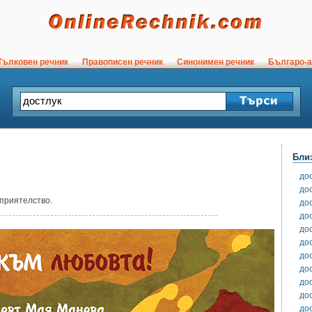
ълковен речник
Правописен речник
Синонимен речник
Българо-а
Бли
до
до
приятелство.
до
до
до
до
до
до
до
до
до