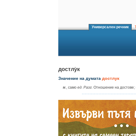
Универсален речник
Т
достлу̀к
Значение на думата
достлук
м.
, само
ед. Разг.
Отношение на достове; 