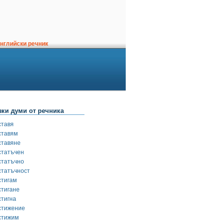
нглийски речник
зки думи от речника
ставя
ставям
ставяне
статъчен
статъчно
статъчност
стигам
стигане
стигна
стижение
стижим