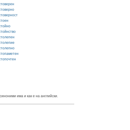
стоверен
стоверно
стоверност
стоен
стойно
стойнство
столепен
столепие
столепно
стопаметен
стопочтен
синоними има и как е на английски.