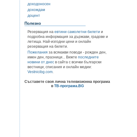
доходоносен
дохождам
доцент
Полезно
Резервация на
евтини самолетни билети
и
подробна информация за държави, градове и
летища. Най-изгодни цени и онлайн
резервация на билети.
Пожелания
за всякакви поводи - рожден ден,
имен ден, празници... Вижте
последните
новини от днес
в сайта с всички български
вестници, списания и онлайн медии:
Vestnicibg.com
.
Съставете своя лична телевизионна програма
в
ТВ-програма.BG