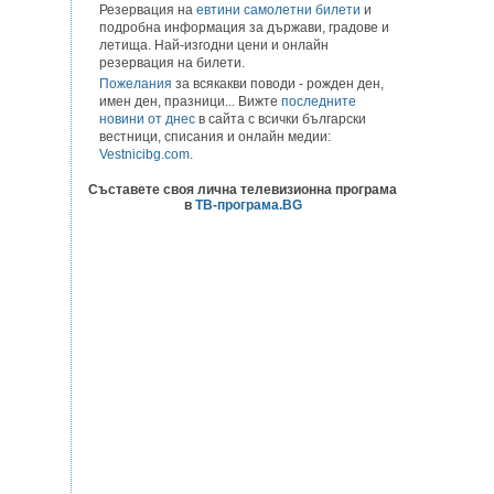
Резервация на
евтини самолетни билети
и
подробна информация за държави, градове и
летища. Най-изгодни цени и онлайн
резервация на билети.
Пожелания
за всякакви поводи - рожден ден,
имен ден, празници... Вижте
последните
новини от днес
в сайта с всички български
вестници, списания и онлайн медии:
Vestnicibg.com
.
Съставете своя лична телевизионна програма
в
ТВ-програма.BG