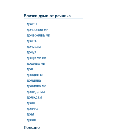
Близки думи от речника
дочен
дочернее ми
дочернява ми
дочета
дочувам
дочуя
доще ми се
дощява ми
доя
доядее ме
доядява
доядява ме
дояжда ми
дояждам
дояч
доячка
драг
драга
Полезно