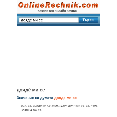
безплатен онлайн речник
доядѐ ми се
Значение на думата
дояде ми се
мин. св.
дояде ми се,
мин. прич.
доял ми се,
св.
–
вж.
дояжда ми се
.