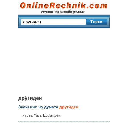
безплатен онлайн речник
дру̀гиден
Значение на думата
другиден
нареч. Разг.
Вдругиден.