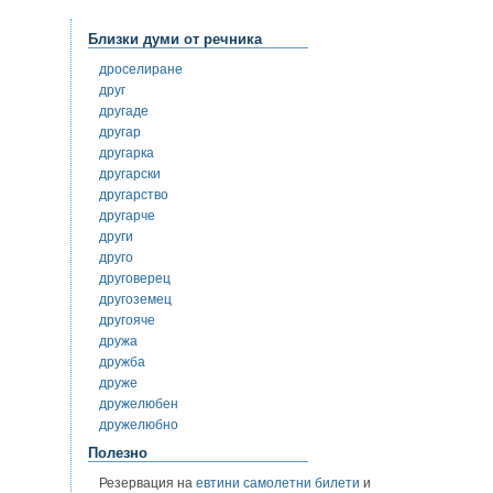
Близки думи от речника
дроселиране
друг
другаде
другар
другарка
другарски
другарство
другарче
други
друго
друговерец
другоземец
другояче
дружа
дружба
друже
дружелюбен
дружелюбно
Полезно
Резервация на
евтини самолетни билети
и