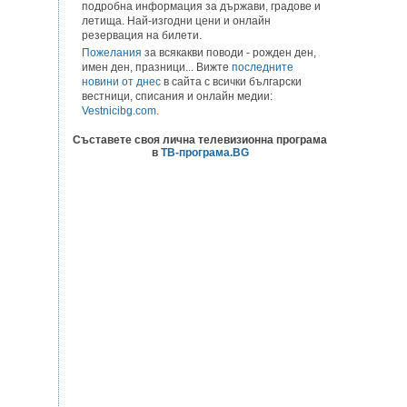
подробна информация за държави, градове и
летища. Най-изгодни цени и онлайн
резервация на билети.
Пожелания
за всякакви поводи - рожден ден,
имен ден, празници... Вижте
последните
новини от днес
в сайта с всички български
вестници, списания и онлайн медии:
Vestnicibg.com
.
Съставете своя лична телевизионна програма
в
ТВ-програма.BG