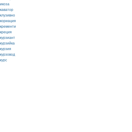
сикоза
скаватор
склузивно
скориация
скременти
скреция
скурзиант
скурзийка
скурзия
скурзовод
курс