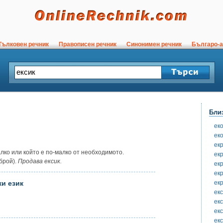
ълковен речник
Правописен речник
Синонимен речник
Българо-а
Бли
ек
ек
ек
лко или който е по-малко от необходимото.
ек
брой).
Продава ексик.
ек
ек
ек
ки език
екс
екс
ек
ек