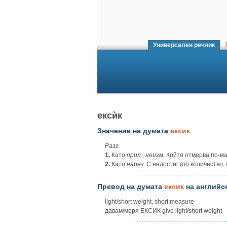
Универсален речник
Т
ексѝк
Значение на думата
ексик
Разг.
1.
Като
прил.
,
неизм.
Който отмерва по-ма
2.
Като
нареч.
С недостиг (по количество, 
Превод на думата
ексик
на английс
light/short weight, short measure
давам/меря ЕКСИК give light/short weight