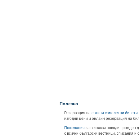
Полезно
Резервация на
евтини самолетни билети
изгодни цени и онлайн резервация на би
Пожелания
за всякакви поводи - рожден д
с всички български вестници, списания и