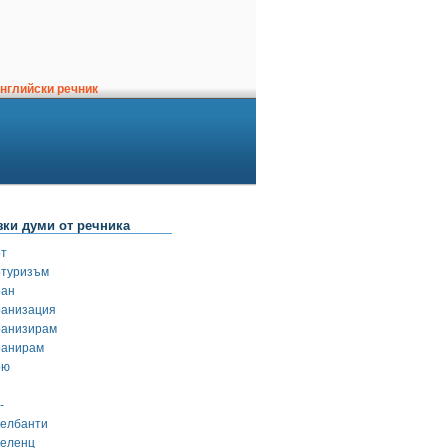
нглийски речник
зки думи от речника
от
отуризъм
ран
ранизация
ранизирам
ранирам
рю
-
селбанти
селенц