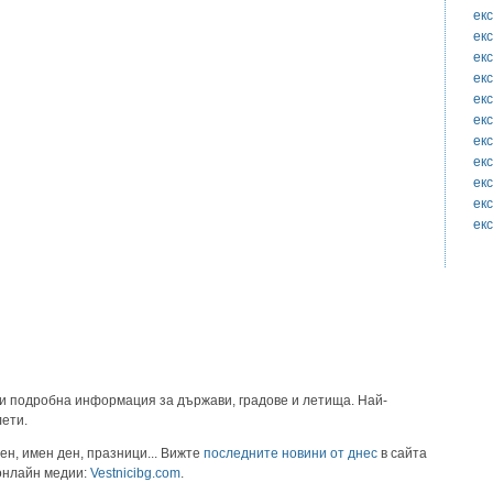
ек
ек
ек
ек
ек
ек
ек
ек
ек
ек
екс
и подробна информация за държави, градове и летища. Най-
лети.
ен, имен ден, празници... Вижте
последните новини от днес
в сайта
 онлайн медии:
Vestnicibg.com
.