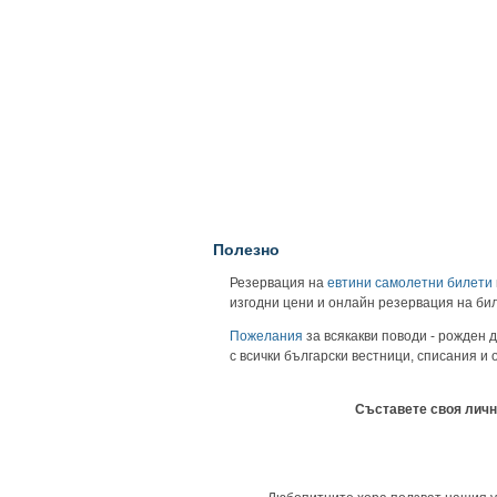
Полезно
Резервация на
евтини самолетни билети
изгодни цени и онлайн резервация на би
Пожелания
за всякакви поводи - рожден д
с всички български вестници, списания и
Съставете своя личн