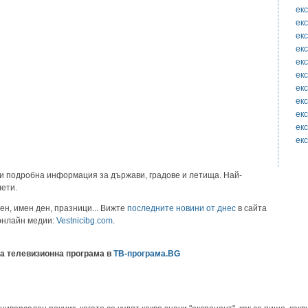
ек
ек
ек
ек
ек
ек
ек
ек
ек
ек
ек
и подробна информация за държави, градове и летища. Най-
лети.
ен, имен ден, празници... Вижте
последните новини от днес
в сайта
 онлайн медии:
Vestnicibg.com
.
а телевизионна програма в
ТВ-програма.BG