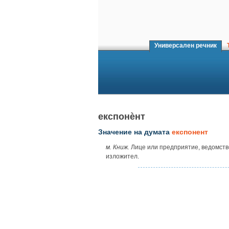
Универсален речник
Т
експонѐнт
Значение на думата
експонент
м.
Книж.
Лице или предприятие, ведомство 
изложител.