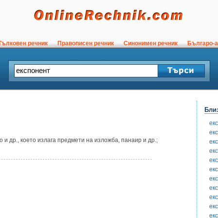
ълковен речник
Правописен речник
Синонимен речник
Българо-а
Бли
ек
ек
и др., което излага предмети на изложба, панаир и др.;
ек
ек
ек
ек
ек
ек
ек
ек
ек