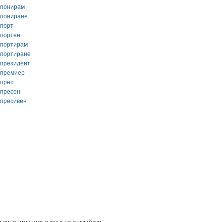
спонирам
спониране
спорт
спортен
спортирам
спортиране
спрезидент
спремиер
спрес
спресен
спресивен