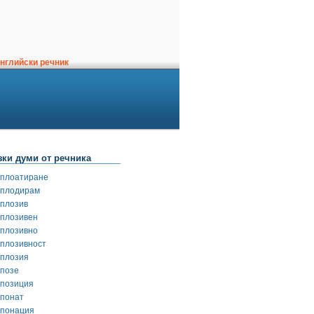
нглийски речник
зки думи от речника
сплоатиране
сплодирам
сплозив
сплозивен
сплозивно
сплозивност
сплозия
спозе
спозиция
спонат
спонация