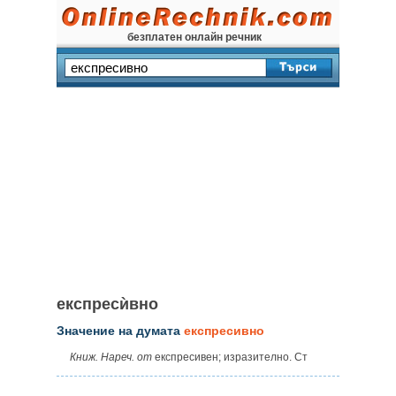
безплатен онлайн речник
експресѝвно
Значение на думата
експресивно
Книж. Нареч. от
експресивен; изразително. Ст