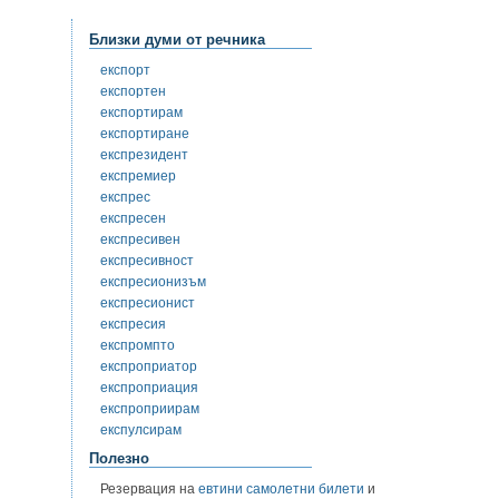
Близки думи от речника
експорт
експортен
експортирам
експортиране
експрезидент
експремиер
експрес
експресен
експресивен
експресивност
експресионизъм
експресионист
експресия
експромпто
експроприатор
експроприация
експроприирам
експулсирам
Полезно
Резервация на
евтини самолетни билети
и